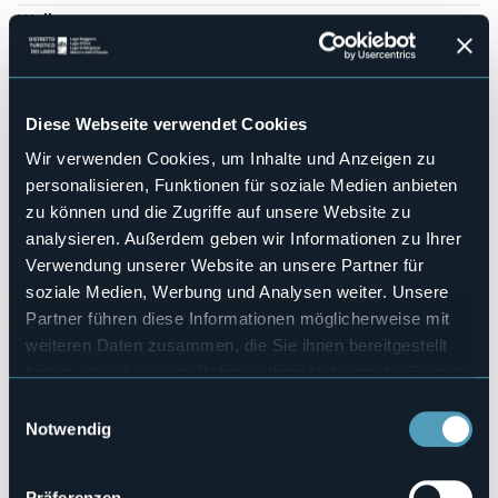
Wellness
No
Kongresshalle
No
Hallenbad
Diese Webseite verwendet Cookies
No
Wir verwenden Cookies, um Inhalte und Anzeigen zu
Haustiere erlaubt
personalisieren, Funktionen für soziale Medien anbieten
Sì
zu können und die Zugriffe auf unsere Website zu
Anzahl der Zimmer
analysieren. Außerdem geben wir Informationen zu Ihrer
8
Verwendung unserer Website an unsere Partner für
Anzahl der Betten
soziale Medien, Werbung und Analysen weiter. Unsere
25
Partner führen diese Informationen möglicherweise mit
E-mail
weiteren Daten zusammen, die Sie ihnen bereitgestellt
montezeus@viciniaziendaagricola.it
haben oder die sie im Rahmen Ihrer Nutzung der Dienste
Webseite
gesammelt haben.
https://www.viciniaziendaagricola.it/montezeus/
Einwilligungsauswahl
Notwendig
Telefon
+39 347 2227421
Codice CIR
Präferenzen