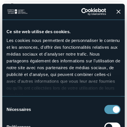
Wellness
No
Salles de conférences
No
Piscine
Ce site web utilise des cookies.
No
Les cookies nous permettent de personnaliser le contenu
Animaux acceptés
et les annonces, d'offrir des fonctionnalités relatives aux
Sì
médias sociaux et d'analyser notre trafic. Nous
Nombres de chambres
partageons également des informations sur l'utilisation de
8
notre site avec nos partenaires de médias sociaux, de
Nombres de lits
publicité et d'analyse, qui peuvent combiner celles-ci
25
avec d'autres informations que vous leur avez fournies
E-mail
ou qu'ils ont collectées lors de votre utilisation de leurs
montezeus@viciniaziendaagricola.it
services.
Site Internet
Pour plus d'informations sur les cookies, y compris sur la
https://www.viciniaziendaagricola.it/montezeus/
Sélection
manière de les gérer et de les supprimer,
cliquez ici
.
Nécessaires
du
Téléphone
Vous pouvez trouver la politique de confidentialité
+39 347 2227421
consentement
complète
ici
.
Codice CIR
Préférences