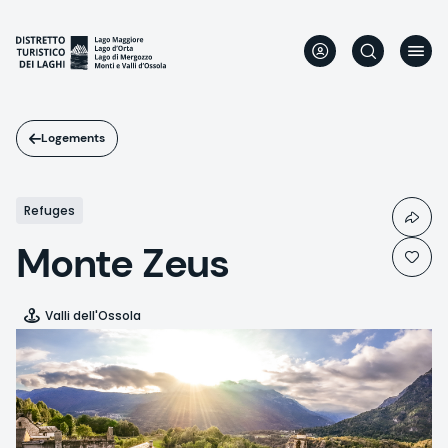
Aller
au
contenu
principal
Logements
Refuges
Monte Zeus
Valli dell'Ossola