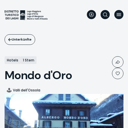
Direkt
zum
Inhalt
Unterkünfte
Hotels
1 Stern
Mondo d'Oro
Valli dell'Ossola