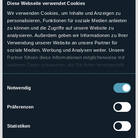
Anzahl der Zimmer
Diese Webseite verwendet Cookies
12
Wir verwenden Cookies, um Inhalte und Anzeigen zu
Anzahl der Betten
personalisieren, Funktionen für soziale Medien anbieten
20
zu können und die Zugriffe auf unsere Website zu
E-mail
analysieren. Außerdem geben wir Informationen zu Ihrer
hotelmondodoro@yahoo.it
Verwendung unserer Website an unsere Partner für
Webseite
soziale Medien, Werbung und Analysen weiter. Unsere
http://www.hotelmondodoro.com
Partner führen diese Informationen möglicherweise mit
Telefon
weiteren Daten zusammen, die Sie ihnen bereitgestellt
+39 0324 890118
haben oder die sie im Rahmen Ihrer Nutzung der Dienste
Codice CIR
gesammelt haben.
103021-ALB-00001
Einwilligungsauswahl
Notwendig
Buchen
Präferenzen
Via Trabucati, 9
28875 - CEPPO MORELLI (VB)
Statistiken