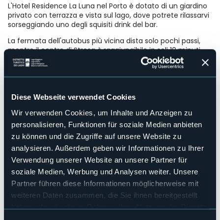
L'Hotel Residence La Luna nel Porto è dotato di un giardino
privato con terrazza e vista sul lago, dove potrete rilassarvi
sorseggiando uno degli squisiti drink del bar.
La fermata dell'autobus più vicina dista solo pochi passi,
mentre il centro di Stresa è raggiungibile in soli 10 minuti
con una piacevole passeggiata sul lungolago.
Strukturen für Behinderten
Sì
Wellness
Diese Webseite verwendet Cookies
No
Wir verwenden Cookies, um Inhalte und Anzeigen zu
Kongresshalle
personalisieren, Funktionen für soziale Medien anbieten
No
zu können und die Zugriffe auf unsere Website zu
Hallenbad
analysieren. Außerdem geben wir Informationen zu Ihrer
No
Verwendung unserer Website an unsere Partner für
Haustiere erlaubt
soziale Medien, Werbung und Analysen weiter. Unsere
Sì
Partner führen diese Informationen möglicherweise mit
Anzahl der Wohnungen
12
weiteren Daten zusammen, die Sie ihnen bereitgestellt
haben oder die sie im Rahmen Ihrer Nutzung der Dienste
Anzahl der Betten
45
gesammelt haben.