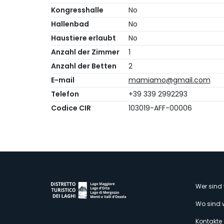
Kongresshalle
No
Hallenbad
No
Haustiere erlaubt
No
Anzahl der Zimmer
1
Anzahl der Betten
2
E-mail
mamiamo@gmail.com
Telefon
+39 339 2992293
Codice CIR
103019-AFF-00006
M
Wer sind 
Wo sind 
Kontakte