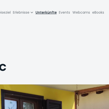
zione
iseziel
Erlebnisse
Unterkünfte
Events
Webcams
eBooks
pale
c