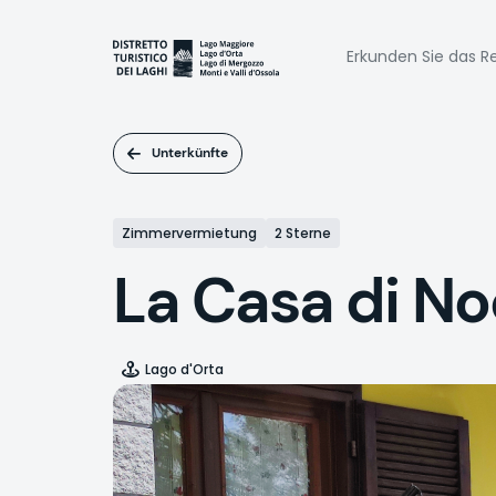
Direkt
zum
Naviga
Inhalt
Erkunden Sie das Re
princi
Unterkünfte
Zimmervermietung
2 Sterne
La Casa di No
Lago d'Orta