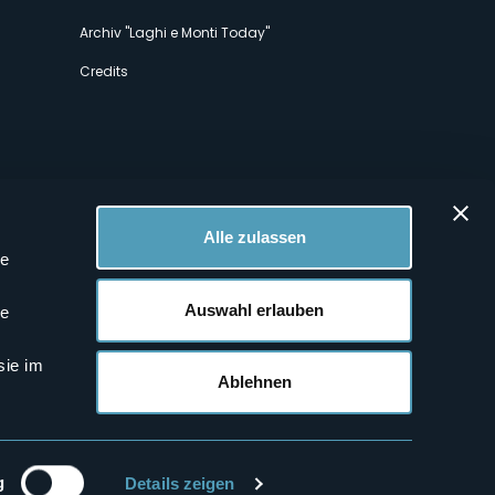
Archiv "Laghi e Monti Today"
Credits
Alle zulassen
le
 Profilen
Auswahl erlauben
le
sie im
Ablehnen
g
Details zeigen