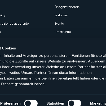
econdario
Önogastronomie
licy
Webcam
razione trasparente
Events
e
Unterkünfte
t Cookies
 Inhalte und Anzeigen zu personalisieren, Funktionen für sozia
 und die Zugriffe auf unsere Website zu analysieren. Außerdem
Folgen Sie uns auf unseren sozialen
u Ihrer Verwendung unserer Website an unsere Partner für sozia
aly
sen weiter. Unsere Partner führen diese Informationen
en Daten zusammen, die Sie ihnen bereitgestellt haben oder die 
 Dienste gesammelt haben.
Präferenzen
Statistiken
Marketin