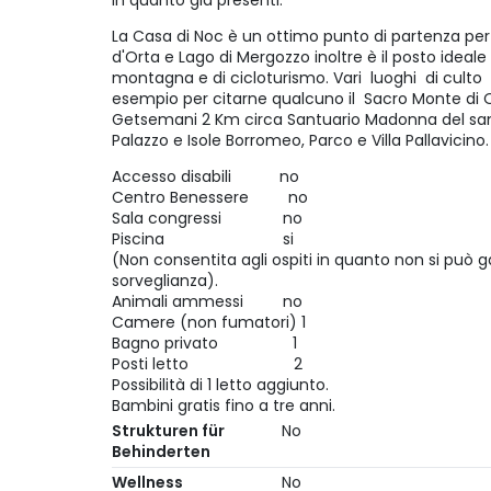
in quanto già presenti.
La Casa di Noc è un ottimo punto di partenza per
d'Orta e Lago di Mergozzo inoltre è il posto idea
montagna e di cicloturismo. Vari luoghi di culto m
esempio per citarne qualcuno il Sacro Monte di O
Getsemani 2 Km circa Santuario Madonna del sangu
Palazzo e Isole Borromeo, Parco e Villa Pallavicino.
Accesso disabili no
Centro Benessere no
Sala congressi no
Piscina si
(Non consentita agli ospiti in quanto non si può gar
sorveglianza).
Animali ammessi no
Camere (non fumatori) 1
Bagno privato 1
Posti letto 2
Possibilità di 1 letto aggiunto.
Bambini gratis fino a tre anni.
Strukturen für
No
Behinderten
Wellness
No