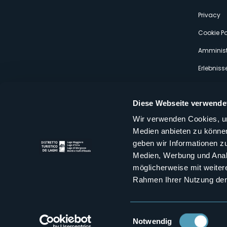
s
Privacy
Cookie Po
Amminist
Erlebniss
Diese Webseite verwende
Wir verwenden Cookies, um
Medien anbieten zu können
Distretto Turistico dei Laghi Scrl
geben wir Informationen z
Sede legale e operativa: Corso Italia 26 - 28838 Stresa VB - It
Medien, Werbung und Analy
tel:
+39 0323 30416
infoturismo@distrettolaghi.it
e
distrettolaghi@legalmail.it
möglicherweise mit weiter
www.distrettolaghi.it
Rahmen Ihrer Nutzung der
P.I. 01648650032
Einwilligungsauswahl
Notwendig