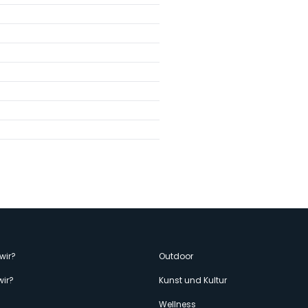
enù
wir?
Outdoor
wir?
Kunst und Kultur
Wellness