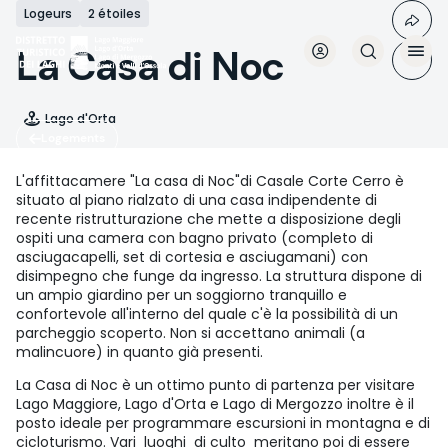
Aller
Logeurs
2 étoiles
au
contenu
La Casa di Noc
principal
Lago d'Orta
Logements
L'affittacamere "La casa di Noc"di Casale Corte Cerro è
situato al piano rialzato di una casa indipendente di
recente ristrutturazione che mette a disposizione degli
ospiti una camera con bagno privato (completo di
asciugacapelli, set di cortesia e asciugamani) con
disimpegno che funge da ingresso. La struttura dispone di
un ampio giardino per un soggiorno tranquillo e
confortevole all'interno del quale c'è la possibilità di un
parcheggio scoperto. Non si accettano animali (a
malincuore) in quanto già presenti.
La Casa di Noc è un ottimo punto di partenza per visitare
Lago Maggiore, Lago d'Orta e Lago di Mergozzo inoltre è il
posto ideale per programmare escursioni in montagna e di
cicloturismo. Vari luoghi di culto meritano poi di essere