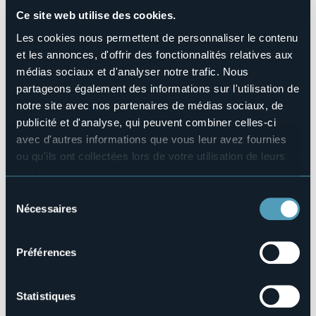
No
Ce site web utilise des cookies.
Piscine
No
Les cookies nous permettent de personnaliser le contenu
Animaux acceptés
et les annonces, d'offrir des fonctionnalités relatives aux
No
médias sociaux et d'analyser notre trafic. Nous
Nombres de chambres
partageons également des informations sur l'utilisation de
1
notre site avec nos partenaires de médias sociaux, de
Nombres de lits
publicité et d'analyse, qui peuvent combiner celles-ci
2
avec d'autres informations que vous leur avez fournies
E-mail
ou qu'ils ont collectées lors de votre utilisation de leurs
mamiamo@gmail.com
services.
Téléphone
Pour plus d'informations sur les cookies, y compris sur la
Sélection
+39 339 2992293
manière de les gérer et de les supprimer,
cliquez ici
.
Nécessaires
du
Codice CIR
Vous pouvez trouver la politique de confidentialité
consentement
103019-AFF-00006
complète
ici
.
Préférences
Via Cassinone, 22, Sant'Anna
Statistiques
28881 - Casale Corte Cerro (VB)