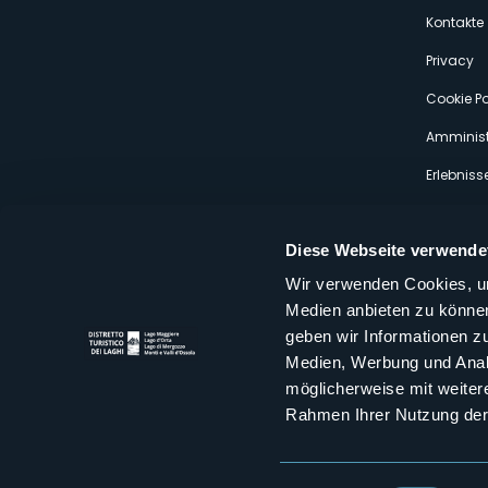
s
Kontakte
Privacy
Cookie Po
Amminist
Erlebniss
Diese Webseite verwende
Wir verwenden Cookies, um
Medien anbieten zu können
Distretto Turistico dei Laghi Scrl
geben wir Informationen z
Sede legale e operativa: Corso Italia 26 - 28838 Stresa VB - It
Medien, Werbung und Analy
tel:
+39 0323 30416
infoturismo@distrettolaghi.it
e
distrettolaghi@legalmail.it
möglicherweise mit weiter
www.distrettolaghi.it
Rahmen Ihrer Nutzung der
P.I. 01648650032