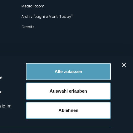
Media Room
Archiv "Laghi e Monti Today"
Credits
Alle zulassen
le
 Profilen
Auswahl erlauben
le
sie im
Ablehnen