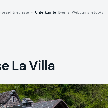
zione
iseziel
Erlebnisse
Unterkünfte
Events
Webcams
eBooks
pale
 La Villa