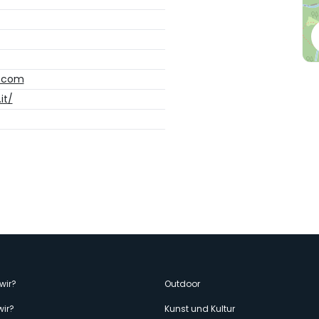
l.com
it/
enù
wir?
Outdoor
wir?
Kunst und Kultur