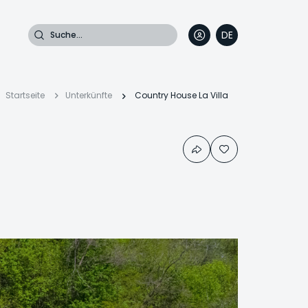
Suche
DE
EN
FR
IT
Pfadnavigation
Startseite
Unterkünfte
Country House La Villa