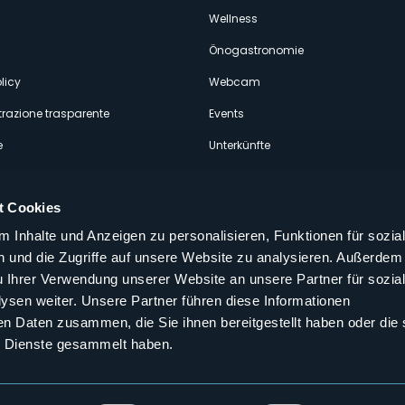
econdario
Wellness
Önogastronomie
licy
Webcam
razione trasparente
Events
e
Unterkünfte
t Cookies
 Inhalte und Anzeigen zu personalisieren, Funktionen für sozia
 und die Zugriffe auf unsere Website zu analysieren. Außerdem
Folgen Sie uns auf unseren sozialen
u Ihrer Verwendung unserer Website an unsere Partner für sozia
aly
sen weiter. Unsere Partner führen diese Informationen
en Daten zusammen, die Sie ihnen bereitgestellt haben oder die 
 Dienste gesammelt haben.