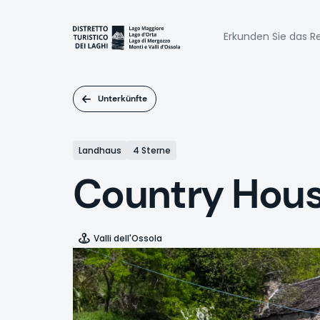
Direkt
zum
Naviga
Inhalt
Erkunden Sie das Re
princi
Unterkünfte
Landhaus
4 Sterne
Country House
Valli dell'Ossola