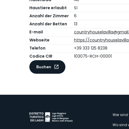
Haustiere erlaubt
Sì
Anzahl der Zimmer
6
Anzahl der Betten
13
E-mail
countryhouselavilla@gmai
Webseite
https://countryhouselavilla.
Telefon
+39 333 125 8238
Codice CIR
103075-RCH-00001
Buchen
M
Wer sind 
Wo sind 