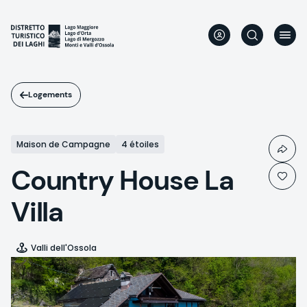
Aller
au
contenu
principal
Logements
Maison de Campagne
4 étoiles
Country House La
Villa
Valli dell'Ossola