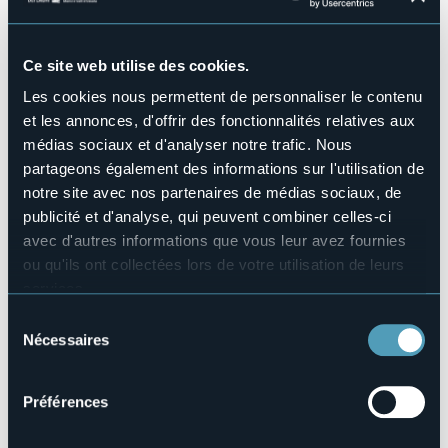
Piscine
No
Ce site web utilise des cookies.
Animaux acceptés
Sì
Les cookies nous permettent de personnaliser le contenu
Nombres de chambres
et les annonces, d'offrir des fonctionnalités relatives aux
6
médias sociaux et d'analyser notre trafic. Nous
Nombres de lits
partageons également des informations sur l'utilisation de
13
notre site avec nos partenaires de médias sociaux, de
E-mail
publicité et d'analyse, qui peuvent combiner celles-ci
countryhouselavilla@gmail.com
avec d'autres informations que vous leur avez fournies
Site Internet
ou qu'ils ont collectées lors de votre utilisation de leurs
https://countryhouselavilla.it/
services.
Téléphone
Pour plus d'informations sur les cookies, y compris sur la
Sélection
+39 333 125 8238
manière de les gérer et de les supprimer,
cliquez ici
.
Nécessaires
du
Codice CIR
Vous pouvez trouver la politique de confidentialité
consentement
103075-RCH-00001
complète
ici
.
Préférences
Réserver