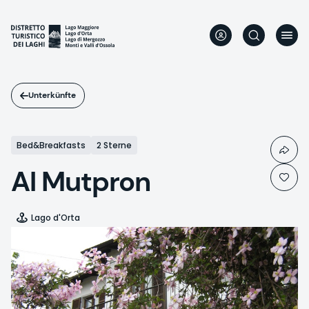
Direkt
zum
Inhalt
Unterkünfte
Bed&Breakfasts
2 Sterne
Al Mutpron
Lago d'Orta