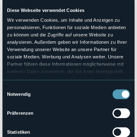
Haustiere erlaubt
No
Diese Webseite verwendet Cookies
Anzahl der Zimmer
Wir verwenden Cookies, um Inhalte und Anzeigen zu
2
personalisieren, Funktionen für soziale Medien anbieten
Anzahl der Betten
zu können und die Zugriffe auf unsere Website zu
6
analysieren. Außerdem geben wir Informationen zu Ihrer
E-mail
Verwendung unserer Website an unsere Partner für
tradcal@libero.it
soziale Medien, Werbung und Analysen weiter. Unsere
Webseite
Partner führen diese Informationen möglicherweise mit
http://www.bbalmutpron.it
weiteren Daten zusammen, die Sie ihnen bereitgestellt
Telefon
+39 340 4684044
haben oder die sie im Rahmen Ihrer Nutzung der Dienste
gesammelt haben.
Codice CIR
Einwilligungsauswahl
103019-BEB-00001
Notwendig
Buchen
Präferenzen
Via Crebbia, 13
Statistiken