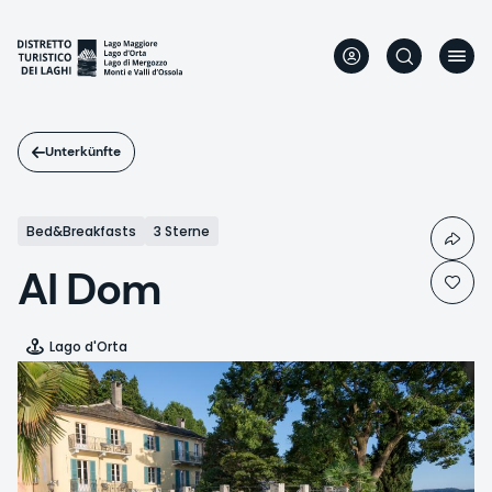
Direkt
zum
Inhalt
Unterkünfte
Bed&Breakfasts
3 Sterne
Al Dom
Lago d'Orta