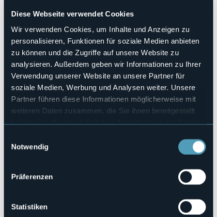
No
Diese Webseite verwendet Cookies
Anzahl der Zimmer
5
Wir verwenden Cookies, um Inhalte und Anzeigen zu
personalisieren, Funktionen für soziale Medien anbieten
Anzahl der Betten
10
zu können und die Zugriffe auf unsere Website zu
analysieren. Außerdem geben wir Informationen zu Ihrer
E-mail
info@aldom57.com
Verwendung unserer Website an unsere Partner für
soziale Medien, Werbung und Analysen weiter. Unsere
Webseite
http://www.aldom57.com
Partner führen diese Informationen möglicherweise mit
weiteren Daten zusammen, die Sie ihnen bereitgestellt
Telefon
+39 335 249613
haben oder die sie im Rahmen Ihrer Nutzung der Dienste
Codice CIR
gesammelt haben.
Einwilligungsauswahl
003112-BEB-00004
Notwendig
Buchen
Präferenzen
Via Giovanetti, 57
Statistiken
28016 - ORTA SAN GIULIO (NO)