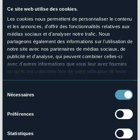
No
Ce site web utilise des cookies.
Nombres de chambres
5
Les cookies nous permettent de personnaliser le contenu
et les annonces, d'offrir des fonctionnalités relatives aux
Nombres de lits
10
médias sociaux et d'analyser notre trafic. Nous
partageons également des informations sur l'utilisation de
E-mail
info@aldom57.com
notre site avec nos partenaires de médias sociaux, de
publicité et d'analyse, qui peuvent combiner celles-ci
Site Internet
http://www.aldom57.com
avec d'autres informations que vous leur avez fournies
ou qu'ils ont collectées lors de votre utilisation de leurs
Téléphone
+39 335 249613
services.
Codice CIR
Pour plus d'informations sur les cookies, y compris sur la
Sélection
003112-BEB-00004
manière de les gérer et de les supprimer,
cliquez ici
.
Nécessaires
du
Vous pouvez trouver la politique de confidentialité
consentement
Réserver
complète
ici
.
Préférences
Via Giovanetti, 57
Statistiques
28016 - ORTA SAN GIULIO (NO)