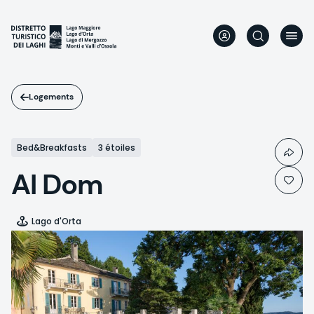
Aller
au
contenu
principal
Logements
Bed&Breakfasts
3 étoiles
Al Dom
Lago d'Orta