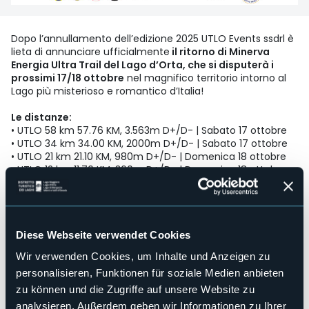
Dopo l’annullamento dell’edizione 2025 UTLO Events ssdrl è
lieta di annunciare ufficialmente
il ritorno di Minerva
Energia Ultra Trail del Lago d’Orta, che si disputerà i
prossimi 17/18 ottobre
nel magnifico territorio intorno al
Lago più misterioso e romantico d’Italia!
Le distanze:
• UTLO 58 km 57.76 KM, 3.563m D+/D- | Sabato 17 ottobre
• UTLO 34 km 34.00 KM, 2000m D+/D- | Sabato 17 ottobre
• UTLO 21 km 21.10 KM, 980m D+/D- | Domenica 18 ottobre
• UTLO 12 km 11.70 KM, 360m D+/D- | Domenica 18 ottobre
• UTLINO Run | Domenica 18 ottobre
Novità: si corre anche nella bella stagione con UTLO
Pella – Omegna Night Trail
C’è molta attesa per il ritorno di UTLO e per rendere ancora
Diese Webseite verwendet Cookies
più vibrante l’avvicinamento a ottobre ci sarà una gustosa
Wir verwenden Cookies, um Inhalte und Anzeigen zu
novità:
una 15 km per 800 m D+, tra Pella e Omegna, che
personalisieren, Funktionen für soziale Medien anbieten
si terrà sabato 4 luglio alle 19.30, nell’ambito dei
Summer Games di Omegna.
“Sappiamo – dicono ancora
zu können und die Zugriffe auf unsere Website zu
dal direttivo UTLO – che c’è grande voglia di tornare a
analysieren. Außerdem geben wir Informationen zu Ihrer