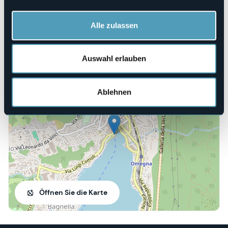
E-mail
traildellagodorta@gmail.com
Webseite
Alle zulassen
https://www.ultratraillo.com/
Auswahl erlauben
28887 - Omegna (VB)
Ablehnen
Öffnen Sie die Karte