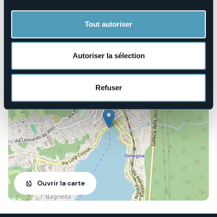
E-mail
traildellagodorta@gmail.com
Site Internet
Tout autoriser
https://www.ultratraillo.com/
Autoriser la sélection
28887 - Omegna (VB)
Refuser
Ouvrir la carte