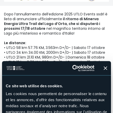
Dopo l’annullamento dell’edizione 2025 UTLO Events ssdrl è
lieta di annunciare ufficialmente
il ritorno di Minerva
Energia Ultra Trail del Lago d’Orta, che si disputerà i
prossimi 17/18 ottobre
nel magnifico territorio intorno al
Lago più misterioso e romantico d’Italia!
Le distanze:
• UTLO 58 km 57.76 KM, 3.563m D+/D- | Sabato 17 ottobre
• UTLO 34 km 34.00 KM, 2000m D+/D- | Sabato 17 ottobre
• UTLO 21 km 21.10 KM, 980m D+/D- | Domenica 18 ottobre
• UTLO 12 km 11.70 KM, 360m D+/D- | Domenica 18 ottobre
• UTLINO Run | Domenica 18 ottobre
Novità: si corre anche nella bella stagione con UTLO
Pella – Omegna Night Trail
C’è molta attesa per il ritorno di UTLO e per rendere ancora
Ce site web utilise des cookies.
più vibrante l’avvicinamento a ottobre ci sarà una gustosa
Les cookies nous permettent de personnaliser le contenu
novità:
una 15 km per 800 m D+, tra Pella e Omegna, che
et les annonces, d'offrir des fonctionnalités relatives aux
si terrà sabato 4 luglio alle 19.30, nell’ambito dei
Summer Games di Omegna.
“Sappiamo – dicono ancora
médias sociaux et d'analyser notre trafic. Nous
dal direttivo UTLO – che c’è grande voglia di tornare a
partageons également des informations sur l'utilisation de