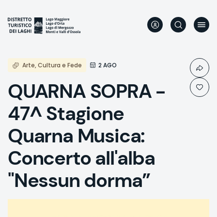
Direkt
zum
Inhalt
Arte, Cultura e Fede
2 AGO
QUARNA SOPRA -
47^ Stagione
Quarna Musica:
Concerto all'alba
"Nessun dorma”