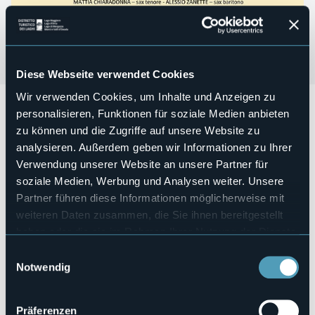
Diese Webseite verwendet Cookies
Wir verwenden Cookies, um Inhalte und Anzeigen zu
47a Stagione 2026 “Quarna un paese per la musica”
personalisieren, Funktionen für soziale Medien anbieten
Domenica 02 agosto alle ore 06.00
si terrà il concerto
zu können und die Zugriffe auf unsere Website zu
all'alba "Nessun dorma”
con Corpo Musicale “Egidio
analysieren. Außerdem geben wir Informationen zu Ihrer
RAMPONE” di QUARNA
Verwendung unserer Website an unsere Partner für
DAMIANO COLOMBO - voce tenore
soziale Medien, Werbung und Analysen weiter. Unsere
GABRIELA NURCHIS – voce soprano
ESTER SNIDER - Pianoforte
Partner führen diese Informationen möglicherweise mit
weiteren Daten zusammen, die Sie ihnen bereitgestellt
Ingresso a offerta libera
haben oder die sie im Rahmen Ihrer Nutzung der Dienste
Veranstaltungsmanager
gesammelt haben.
Quarna Musica
Einwilligungsauswahl
Notwendig
Veranstaltungsort
Terrazza Belvedere
E-mail
Präferenzen