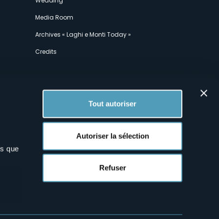
Wedding
Media Room
Archives « Laghi e Monti Today »
Credits
Tout autoriser
Autoriser la sélection
ns que
x
Refuser