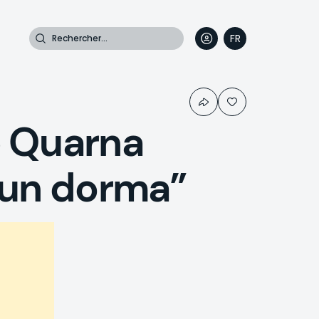
Rechercher
FR
DE
EN
IT
 Quarna
sun dorma”