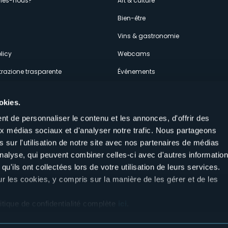
es-nous?
Art & culture
econdario
s
Bien-être
Vins & gastronomie
licy
Webcams
razione trasparente
Événements
ces
Hébergements
okies.
t de personnaliser le contenu et les annonces, d'offrir des
aux médias sociaux et d'analyser notre trafic. Nous partageons
 sur l'utilisation de notre site avec nos partenaires de médias
'analyse, qui peuvent combiner celles-ci avec d'autres informatio
Suivez-nous sur nos réseaux sociau
qu'ils ont collectées lors de votre utilisation de leurs services.
aly
ur les cookies, y compris sur la manière de les gérer et de les
itique de confidentialité complète
ici
.