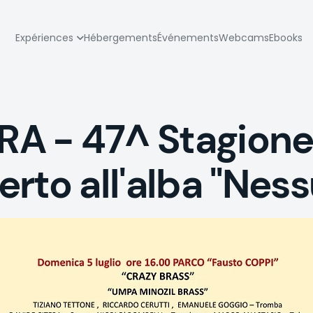
zione
Expériences
Hébergements
Événements
Webcams
Ebooks
pale
A - 47^ Stagione
rto all'alba "Nes