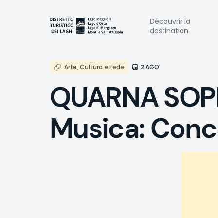
Aller
au
Naviga
Découvrir la
contenu
destination
principal
princi
Arte, Cultura e Fede
2 AGO
QUARNA SOPR
Musica: Conce