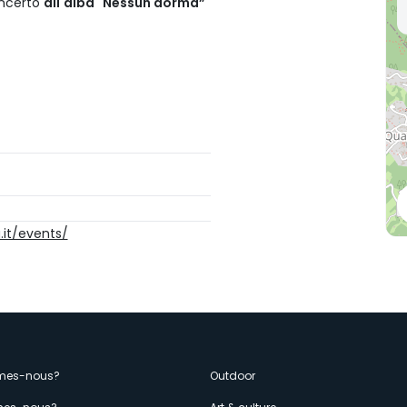
concerto
all'alba "Nessun dorma”
it/events/
enù
mes-nous?
Outdoor