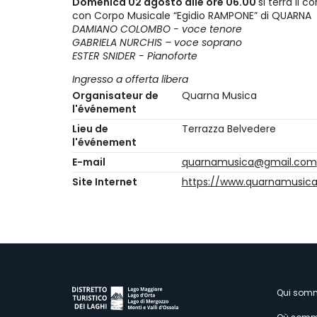
Domenica 02 agosto alle ore 06.00
si terrà il 
con Corpo Musicale “Egidio RAMPONE” di QUARNA
DAMIANO COLOMBO - voce tenore
GABRIELA NURCHIS – voce soprano
ESTER SNIDER - Pianoforte
Ingresso a offerta libera
Organisateur de
Quarna Musica
l'événement
Lieu de
Terrazza Belvedere
l'événement
E-mail
quarnamusica@gmail.com
Site Internet
https://www.quarnamusica.
M
Qui som