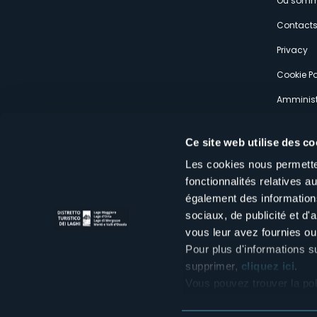
Où somm
s
Contact
Privacy
Cookie Po
Amminist
Expérien
Ce site web utilise des co
Les cookies nous permetten
fonctionnalités relatives 
également des informations
sociaux, de publicité et d
Distretto Turistico dei Laghi Scrl
vous leur avez fournies ou 
Sede legale e operativa: Corso Italia 26 - 28838 Stresa VB - It
tel:
+39 0323 30416
Pour plus d'informations s
infoturismo@distrettolaghi.it
e
distrettolaghi@legalmail.it
supprimer,
cliquez ici
.
www.distrettolaghi.it
Vous pouvez trouver la pol
P.I. 01648650032