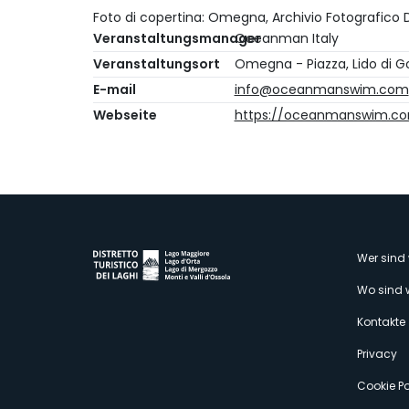
Foto di copertina: Omegna, Archivio Fotografico Di
Veranstaltungsmanager
Oceanman Italy
Veranstaltungsort
Omegna - Piazza, Lido di 
E-mail
info@oceanmanswim.com
Webseite
https://oceanmanswim.com
M
Wer sind 
Wo sind 
s
Kontakte
Privacy
Cookie Po