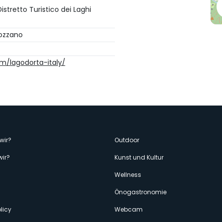
stretto Turistico dei Laghi
Gozzano
/lagodorta-italy/
enù
wir?
Outdoor
wir?
Kunst und Kultur
econdario
Wellness
Önogastronomie
licy
Webcam