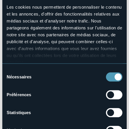
Maggiori informazioni e programma qui:
Les cookies nous permettent de personnaliser le contenu
https://oceanmanswim.com/lagodorta-italy/
et les annonces, d'offrir des fonctionnalités relatives aux
Foto di copertina: Omegna, Archivio Fotografico Distretto
médias sociaux et d'analyser notre trafic. Nous
Turistico dei Laghi
partageons également des informations sur l'utilisation de
Organisateur de l'événement
notre site avec nos partenaires de médias sociaux, de
Oceanman Italy
publicité et d'analyse, qui peuvent combiner celles-ci
Lieu de l'événement
avec d'autres informations que vous leur avez fournies
Omegna - Piazza, Lido di Gozzano
ou qu'ils ont collectées lors de votre utilisation de leurs
E-mail
services.
info@oceanmanswim.com
Pour plus d'informations sur les cookies, y compris sur la
Sélection
Site Internet
manière de les gérer et de les supprimer,
cliquez ici
.
Nécessaires
https://oceanmanswim.com/lagodorta-italy/
du
Vous pouvez trouver la politique de confidentialité
consentement
complète
ici
.
Préférences
28887 - Omegna (VB)
Statistiques