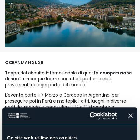
OCEANMAN 2026
Tappa del circuito internazionale di questa
competizione
di nuoto in acque libere
con atleti professionisti
provenienti da ogni parte del mondo.
L’evento parte il 7 Marzo a Cόrdoba in Argentina, per
proseguire poi in Perù e molteplici, altri, luoghi in diverse
parti del mondo e concludersi il 12 e 13 dicembre a
Giancaste in Costa Rica.
Le due tappe italiane toccheranno Cattolica in Emilia
Romagna il 23 e 24 marzo e il
Lago d’Orta con Omegna e
Gozzano dal 12 al 14 giugno
.
Ce site web utilise des cookies.