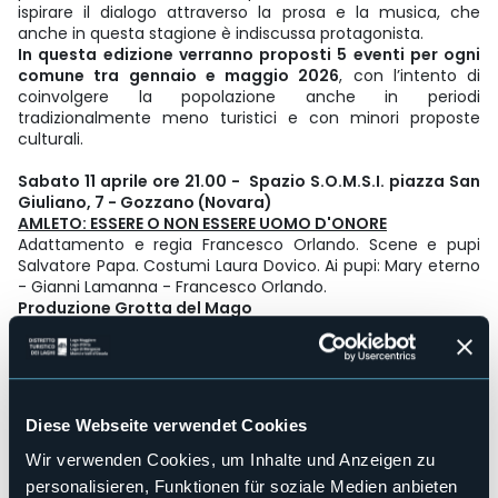
ispirare il dialogo attraverso la prosa e la musica, che
anche in questa stagione è indiscussa protagonista.
In questa edizione verranno proposti 5 eventi per ogni
comune tra gennaio e maggio 2026
, con l’intento di
coinvolgere la popolazione anche in periodi
tradizionalmente meno turistici e con minori proposte
culturali.
Sabato 11 aprile ore 21.00 - Spazio S.O.M.S.I. piazza San
Giuliano, 7 - Gozzano (Novara)
AMLETO: ESSERE O NON ESSERE UOMO D'ONORE
Adattamento e regia Francesco Orlando. Scene e pupi
Salvatore Papa. Costumi Laura Dovico. Ai pupi: Mary eterno
- Gianni Lamanna - Francesco Orlando.
Produzione Grotta del Mago
Adattamento dell'opera di Shakespeare, un classico rivisto
con gli occhi dei pupi siciliani. Lo spettacolo invita a tornare
bambini e a scoprire l'incanto e la magia dell'opera pupara,
patrimonio dell'umanità per il suo indiscutibile valore di
Diese Webseite verwendet Cookies
artigianato artistico.
Wir verwenden Cookies, um Inhalte und Anzeigen zu
Biglietto intero € 10 – Biglietto ridotto, residenti e under 12
personalisieren, Funktionen für soziale Medien anbieten