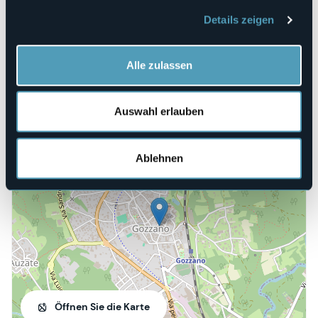
E-mail
Details zeigen
lafinestrasullago@libero.it
somsigozzano@gmail.com
info@bavenoturismo.it
Alle zulassen
Webseite
http://www.lafinestrasullago.it/
Auswahl erlauben
Piazza San Giuliano, 7
Ablehnen
28831 - Gozzano (NO)
Öffnen Sie die Karte