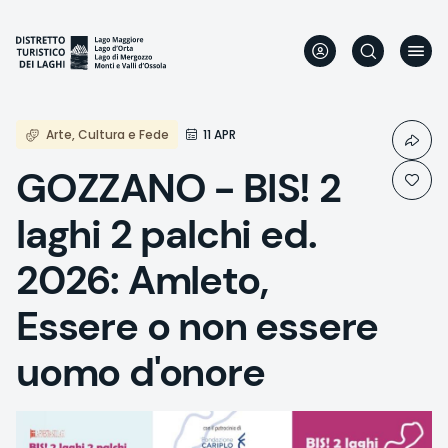
Direkt
zum
Inhalt
Arte, Cultura e Fede
11 APR
GOZZANO - BIS! 2
laghi 2 palchi ed.
2026: Amleto,
Essere o non essere
uomo d'onore