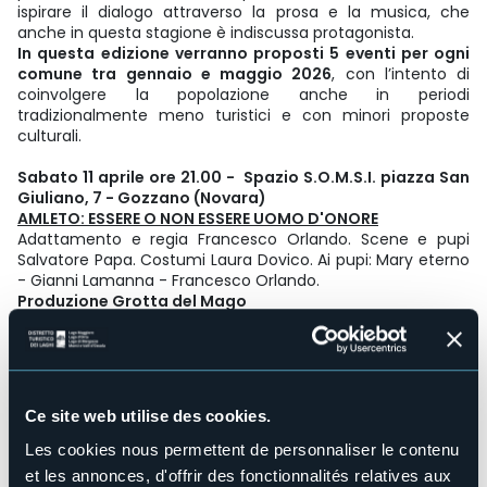
ispirare il dialogo attraverso la prosa e la musica, che
anche in questa stagione è indiscussa protagonista.
In questa edizione verranno proposti 5 eventi per ogni
comune tra gennaio e maggio 2026
, con l’intento di
coinvolgere la popolazione anche in periodi
tradizionalmente meno turistici e con minori proposte
culturali.
Sabato 11 aprile ore 21.00 - Spazio S.O.M.S.I. piazza San
Giuliano, 7 - Gozzano (Novara)
AMLETO: ESSERE O NON ESSERE UOMO D'ONORE
Adattamento e regia Francesco Orlando. Scene e pupi
Salvatore Papa. Costumi Laura Dovico. Ai pupi: Mary eterno
- Gianni Lamanna - Francesco Orlando.
Produzione Grotta del Mago
Adattamento dell'opera di Shakespeare, un classico rivisto
con gli occhi dei pupi siciliani. Lo spettacolo invita a tornare
bambini e a scoprire l'incanto e la magia dell'opera pupara,
patrimonio dell'umanità per il suo indiscutibile valore di
Ce site web utilise des cookies.
artigianato artistico.
Les cookies nous permettent de personnaliser le contenu
Biglietto intero € 10 – Biglietto ridotto, residenti e under 12
et les annonces, d'offrir des fonctionnalités relatives aux