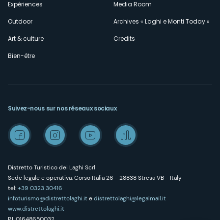
Expériences
Media Room
Outdoor
Archives « Laghi e Monti Today »
Art & culture
Credits
Bien-être
Suivez-nous sur nos réseaux sociaux
Distretto Turistico dei Laghi Scrl
Sede legale e operativa: Corso Italia 26 - 28838 Stresa VB - Italy
tel:
+39 0323 30416
infoturismo@distrettolaghi.it
e
distrettolaghi@legalmail.it
www.distrettolaghi.it
P.I. 01648650032