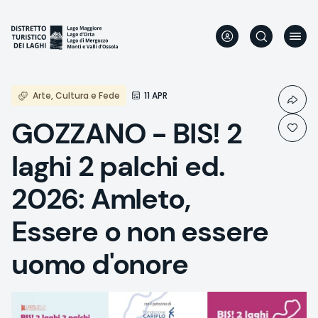
Aller
au
contenu
principal
Arte, Cultura e Fede
11 APR
GOZZANO - BIS! 2
laghi 2 palchi ed.
2026: Amleto,
Essere o non essere
uomo d'onore