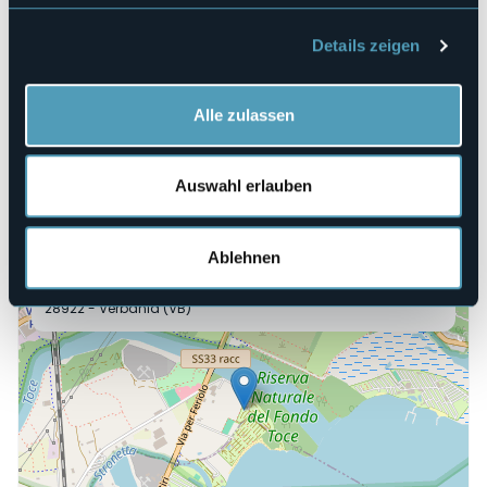
Veranstaltungsort
Fattoria didattica "Fattoria del Toce"
Details zeigen
Telefon
+39 0323 404089
Alle zulassen
E-mail
info@fattoriadeltoce.it
Webseite
Auswahl erlauben
https://www.fattoriadeltoce.it/mostra-conigli-nani/
Ablehnen
Via per Feriolo, 54
28922 - Verbania (VB)