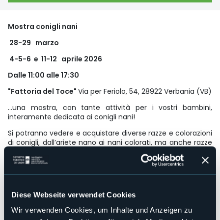
Mostra conigli nani
28-29 marzo
4-5-6 e 11-12 aprile 2026
Dalle 11:00 alle 17:30
"Fattoria del Toce"
Via per Feriolo, 54, 28922 Verbania (VB)
…una mostra, con tante attività per i vostri bambini,
interamente dedicata ai conigli nani!
Si potranno vedere e acquistare diverse razze e colorazioni
di conigli, dall’ariete nano ai nani colorati, ma anche razze
grandi, una mostra unica nel suo genere.
Per i bimbi invece: giochi, laboratori e animazione, tutto in
tema “conigliesco”.
Possibilità inoltre di pranzare nella nostra area ristoro
Diese Webseite verwendet Cookies
all’interno, quest’anno anche la caccia alle uova!
Wir verwenden Cookies, um Inhalte und Anzeigen zu
All’interno della Fattoria, oltre a tutti gli animali della