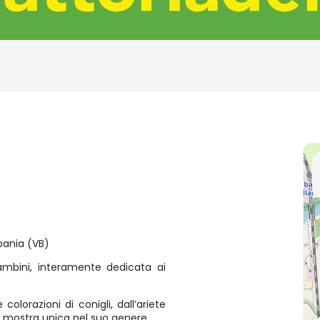
rbania (VB)
ambini, interamente dedicata ai
olorazioni di conigli, dall’ariete
a mostra unica nel suo genere.