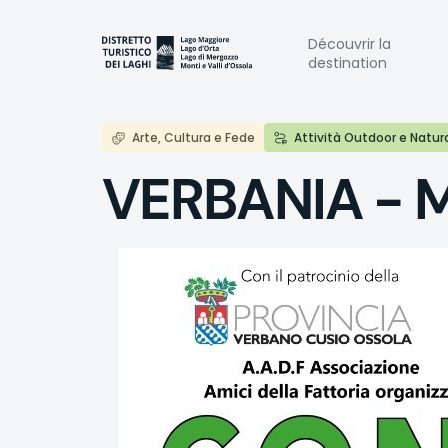
Aller
au
Naviga
Découvrir la
contenu
destination
principal
princi
Arte, Cultura e Fede
Attività Outdoor e Natur
VERBANIA - M