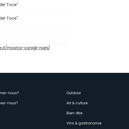
 del Toce"
 del Toce"
e.it/mostra-conigli-nani/
enù
mes-nous?
Outdoor
es-nous?
Art & culture
econdario
s
Bien-être
Vins & gastronomie