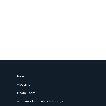
Mice
Wedding
Media Room
Archives « Laghi e Monti Today »