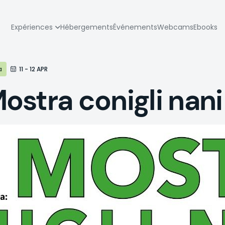
zione
Expériences
Hébergements
Événements
Webcams
Ebooks
pale
a
11 - 12 APR
ostra conigli nan