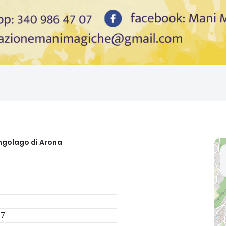
ungolago di Arona
07