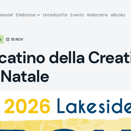
zione
iseziel
Erlebnisse
Unterkünfte
Events
Webcams
eBooks
pale
a
15 NOV
tino della Creati
 Natale