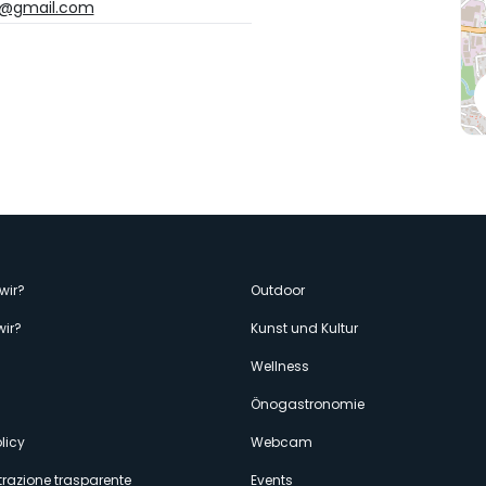
e@gmail.com
enù
wir?
Outdoor
wir?
Kunst und Kultur
econdario
Wellness
Önogastronomie
licy
Webcam
razione trasparente
Events