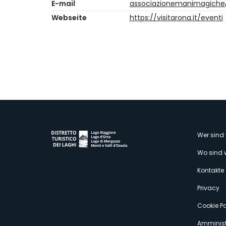
E-mail
associazionemanimagich
Webseite
https://visitarona.it/eventi
M
Wer sind 
Wo sind 
s
Kontakte
Privacy
Cookie Po
Amminist