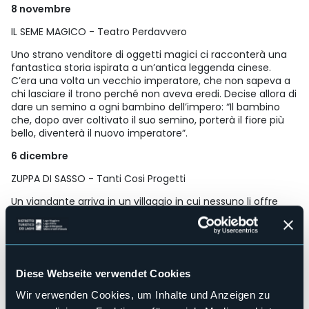
8 novembre
IL SEME MAGICO - Teatro Perdavvero
Uno strano venditore di oggetti magici ci racconterà una
fantastica storia ispirata a un’antica leggenda cinese.
C’era una volta un vecchio imperatore, che non sapeva a
chi lasciare il trono perché non aveva eredi. Decise allora di
dare un semino a ogni bambino dell’impero: “Il bambino
che, dopo aver coltivato il suo semino, porterà il fiore più
bello, diventerà il nuovo imperatore”.
6 dicembre
ZUPPA DI SASSO - Tanti Cosi Progetti
Un viandante arriva in un villaggio in cui nessuno li offre
ospitalità. Per mangiare mette a bollire un sasso in una
pentola. La curiosità degli abitanti li spinge ad aggiungere
vari ingredienti trasformando la pentola in una grande
minestra. Magicamente il villaggio da diffidente si
trasforma in un luogo di unione, amicizia e festa.
Diese Webseite verwendet Cookies
17 gennaio
Wir verwenden Cookies, um Inhalte und Anzeigen zu