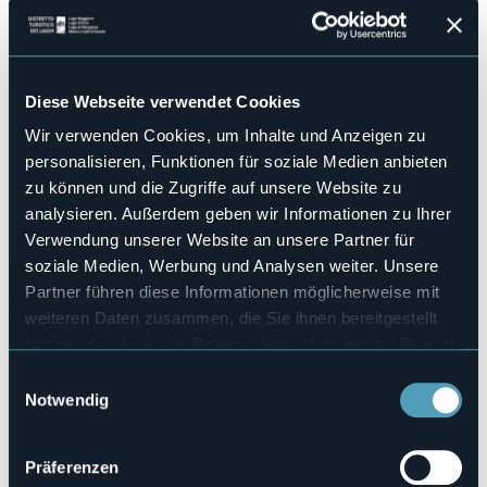
Ouverture d’estate
04 Luglio 2025 ore 18.00
Concerto del Duo Verbano
Concerto del Duo Verbano
Diese Webseite verwendet Cookies
Marino Mora - pianoforte
Fabio Pollegioni - tenore
Wir verwenden Cookies, um Inhalte und Anzeigen zu
personalisieren, Funktionen für soziale Medien anbieten
Ospiti: Daniela Piran e Davide Vella
zu können und die Zugriffe auf unsere Website zu
Ingresso libero, gradita offerta
analysieren. Außerdem geben wir Informationen zu Ihrer
Verwendung unserer Website an unsere Partner für
In caso di maltempo il concerto sarà rinviato a sabato 5
luglio
soziale Medien, Werbung und Analysen weiter. Unsere
Veranstaltungsmanager
Partner führen diese Informationen möglicherweise mit
Accademia dei Laghi
weiteren Daten zusammen, die Sie ihnen bereitgestellt
Veranstaltungsort
haben oder die sie im Rahmen Ihrer Nutzung der Dienste
Villa Usellini, Via Pertossi
gesammelt haben.
Einwilligungsauswahl
Telefon
Notwendig
+39 342 0057160
E-mail
accademiadeilaghi@libero.it
Präferenzen