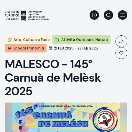
Direkt
zum
Inhalt
Arte, Cultura e Fede
Attività Outdoor e Natura
Enogastronomia
21 FEB 2025 - 28 FEB 2025
MALESCO - 145°
Carnuà de Melèsk
2025