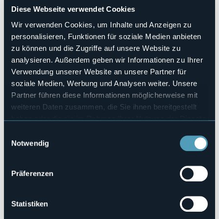
Diese Webseite verwendet Cookies
Carnevale Maleschese
Wir verwenden Cookies, um Inhalte und Anzeigen zu
L'Associazione Carnevale Maleschese organizza il
145°
Carnuà de Melèsk
da
venerdì 21 febbraio a venerdì 28
personalisieren, Funktionen für soziale Medien anbieten
febbraio una settimana ricca di divertenti eventi!
zu können und die Zugriffe auf unsere Website zu
Veranstaltungsmanager
analysieren. Außerdem geben wir Informationen zu Ihrer
Associazione Carnevale Maleschese
Verwendung unserer Website an unsere Partner für
Veranstaltungsort
soziale Medien, Werbung und Analysen weiter. Unsere
Malesco
Partner führen diese Informationen möglicherweise mit
Telefon
weiteren Daten zusammen, die Sie ihnen bereitgestellt
+39 379 110 5756 Uff.Turistico
haben oder die sie im Rahmen Ihrer Nutzung der Dienste
E-mail
gesammelt haben.
Einwilligungsauswahl
visitmalesco@gmail.com
Notwendig
Webseite
https://www.visitmalesco.it/post/carnevale-maleschese
Präferenzen
Malesco (VB)
Statistiken