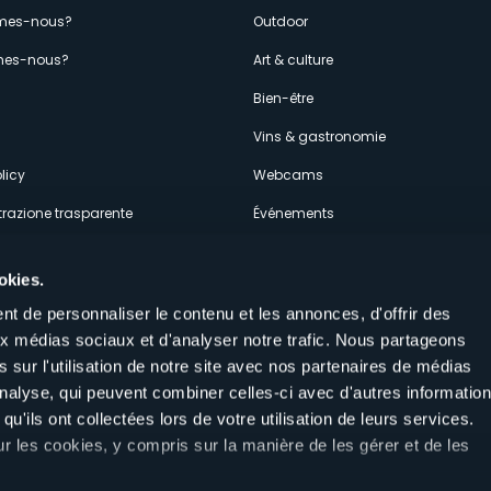
enù
mes-nous?
Outdoor
es-nous?
Art & culture
econdario
s
Bien-être
Vins & gastronomie
licy
Webcams
razione trasparente
Événements
ces
Hébergements
okies.
t de personnaliser le contenu et les annonces, d'offrir des
aux médias sociaux et d'analyser notre trafic. Nous partageons
 sur l'utilisation de notre site avec nos partenaires de médias
'analyse, qui peuvent combiner celles-ci avec d'autres informatio
Suivez-nous sur nos réseaux sociau
qu'ils ont collectées lors de votre utilisation de leurs services.
aly
ur les cookies, y compris sur la manière de les gérer et de les