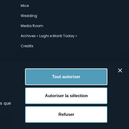
Mice
Wedding
Media Room
Archives « Laghi e Monti Today »
Credits
Tout autoriser
Autoriser la sélection
ns que
x
Refuser