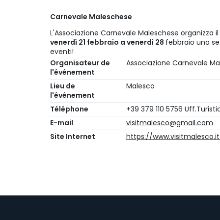
Carnevale Maleschese
L'Associazione Carnevale Maleschese organizza i
venerdì 21 febbraio a venerdì 28
febbraio una se
eventi!
Organisateur de
Associazione Carnevale M
l'événement
Lieu de
Malesco
l'événement
Téléphone
+39 379 110 5756 Uff.Turisti
E-mail
visitmalesco@gmail.com
Site Internet
https://www.visitmalesco.