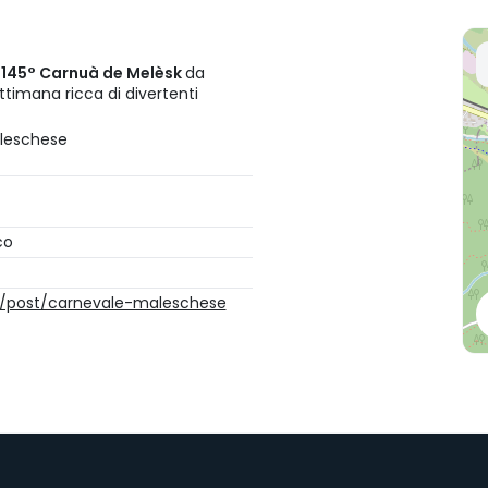
l
145° Carnuà de Melèsk
da
ttimana ricca di divertenti
aleschese
co
it/post/carnevale-maleschese