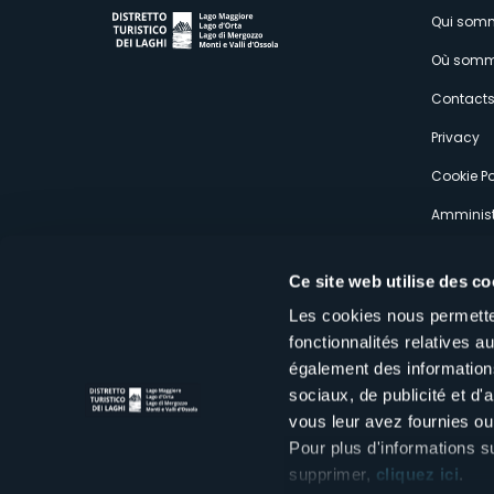
M
Qui som
Où somm
s
Contact
Privacy
Cookie Po
Amminist
Expérien
Ce site web utilise des co
Les cookies nous permetten
fonctionnalités relatives 
également des informations
sociaux, de publicité et d
Distretto Turistico dei Laghi Scrl
vous leur avez fournies ou 
Sede legale e operativa: Corso Italia 26 - 28838 Stresa VB - It
tel:
+39 0323 30416
Pour plus d'informations s
infoturismo@distrettolaghi.it
e
distrettolaghi@legalmail.it
supprimer,
cliquez ici
.
www.distrettolaghi.it