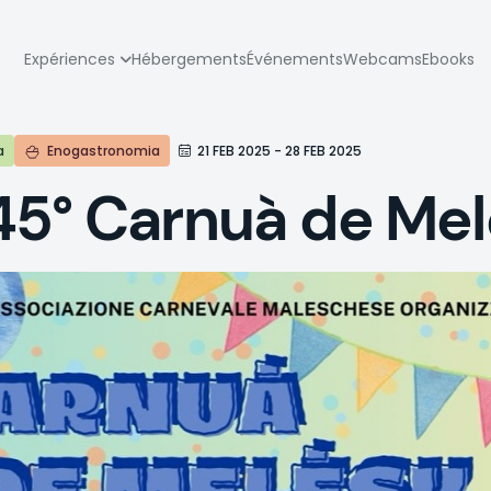
zione
Expériences
Hébergements
Événements
Webcams
Ebooks
pale
a
Enogastronomia
21 FEB 2025 - 28 FEB 2025
5° Carnuà de Me