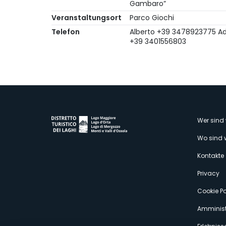
Gambaro”
Veranstaltungsort
Parco Giochi
Telefon
Alberto +39 3478923775 Ad
+39 3401556803
M
Wer sind 
Wo sind 
s
Kontakte
Privacy
Cookie Po
Amminist