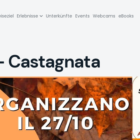
zione
iseziel
Erlebnisse
Unterkünfte
Events
Webcams
eBooks
pale
 Castagnata