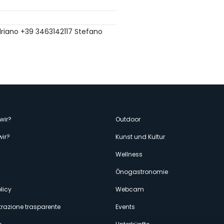
riano +39 3463142117 Stefano
enù
wir?
Outdoor
wir?
Kunst und Kultur
econdario
Wellness
Önogastronomie
licy
Webcam
razione trasparente
Events