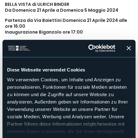
BELLA VISTA di ULRICH BINDER
Da Domenica 21 Aprile a Domenica 5 Maggio 2024
Partenza da Via Baiettini Domenica 21 Aprile 2024 alle
ore 16:00
Inaugurazione Biganzolo ore 17:00
Orario di apertura Ven-Sab-Dom 16:00-18:30
Una mostra diffusa e condivisa a cura Lakeside
Serendipità e la Bellavista di Ulrich Binder
A volte l'universo si allinea e troviamo la persona giusta, nel
Diese Webseite verwendet Cookies
posto giusto, al momento giusto. È questo il caso di Ulrich
Wir verwenden Cookies, um Inhalte und Anzeigen zu
Binder e Lakeside. Ulrich ha scelto l'Italia, il Lago Maggiore e
Selasca; Lakeside ha trovato uno spirito affine, un artista di
personalisieren, Funktionen für soziale Medien anbieten
talento con casa e studio a due passi dalla galleria. Un
zu können und die Zugriffe auf unsere Website zu
artista con le idee chiare sul suo lavoro, un pittore di
analysieren. Außerdem geben wir Informationen zu Ihrer
paesaggi, o forse di eventi, momenti e atmosfere, un
pensatore dell'arte.
Verwendung unserer Website an unsere Partner für
soziale Medien, Werbung und Analysen weiter. Unsere
In collaborazione con Mydeas, NonEdicola ai Pontini, Casa di
Partner führen diese Informationen möglicherweise mit
Alice APS e Zetabi Cornici e con il patrocinio della Città di
Verbania
weiteren Daten zusammen, die Sie ihnen bereitgestellt