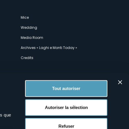
Mice
Wedding
Media Room
Archives « Laghi e Monti Today »
Credits
Tout autoriser
Autoriser la sélection
ns que
x
Refuser