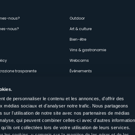
enù
mes-nous?
Outdoor
es-nous?
Art & culture
econdario
s
Bien-être
Vins & gastronomie
licy
Webcams
razione trasparente
Événements
ces
Hébergements
okies.
t de personnaliser le contenu et les annonces, d'offrir des
aux médias sociaux et d'analyser notre trafic. Nous partageons
 sur l'utilisation de notre site avec nos partenaires de médias
'analyse, qui peuvent combiner celles-ci avec d'autres informatio
Suivez-nous sur nos réseaux sociau
qu'ils ont collectées lors de votre utilisation de leurs services.
aly
ur les cookies, y compris sur la manière de les gérer et de les