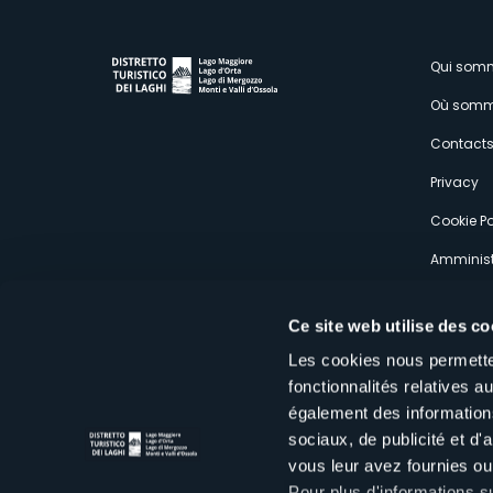
M
Qui som
Où somm
s
Contact
Privacy
Cookie Po
Amminist
Expérien
Ce site web utilise des co
Les cookies nous permetten
fonctionnalités relatives 
également des informations
sociaux, de publicité et d
Distretto Turistico dei Laghi Scrl
vous leur avez fournies ou 
Sede legale e operativa: Corso Italia 26 - 28838 Stresa VB - It
tel:
+39 0323 30416
Pour plus d'informations s