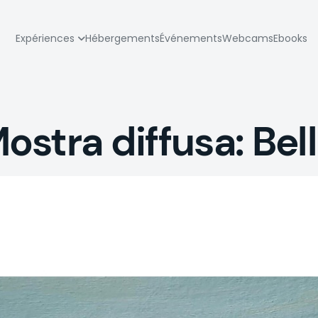
zione
Expériences
Hébergements
Événements
Webcams
Ebooks
pale
stra diffusa: Bell