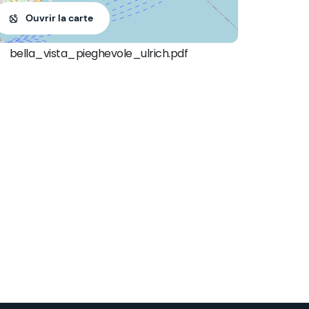
Ouvrir la carte
bella_vista_pieghevole_ulrich.pdf