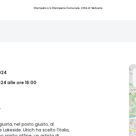
024
24 alle ore 16:00
e
giusta, nel posto giusto, al
Lakeside. Ulrich ha scelto l'Italia,
 spirito affine, un artista di