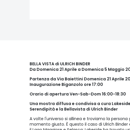
BELLA VISTA di ULRICH BINDER
Da Domenica 21 Aprile a Domenica 5 Maggio 2
Partenza da Via Baiettini Domenica 21 Aprile 20
Inaugurazione Biganzolo ore 17:00
Orario di apertura Ven-Sab-Dom 16:00-18:30
Una mostra diffusa e condivisa a cura Lakesid
Serendipità e la Bellavista di Ulrich Binder
A volte l'universo si allinea e troviamo la persona 
momento giusto. È questo il caso di Ulrich Binder e 
il Lago Maggiore e Selasca; Lakeside ha trovato uno