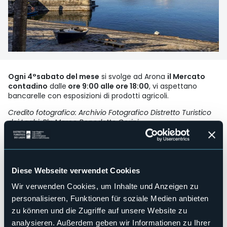
Ogni 4°sabato del mese
si svolge ad Arona
il Mercato
contadino
dalle
ore 9:00 alle ore 18:00
, vi aspettano
bancarelle con esposizioni di prodotti agricoli.
Credito fotografico: Archivio Fotografico Distretto Turistico
dei Laghi, Ph: Marco Benedetto Cerini
Veranstaltungsmanager
Associazione il Crivello
Veranstaltungsort
Lungolago Nassiriya
Diese Webseite verwendet Cookies
Telefon
Wir verwenden Cookies, um Inhalte und Anzeigen zu
+39 0322 243601 / + 39 333 7730636
personalisieren, Funktionen für soziale Medien anbieten
E-mail
zu können und die Zugriffe auf unsere Website zu
turismo.arona@comune.arona.no.it
analysieren. Außerdem geben wir Informationen zu Ihrer
ilcrivello@gmail.com