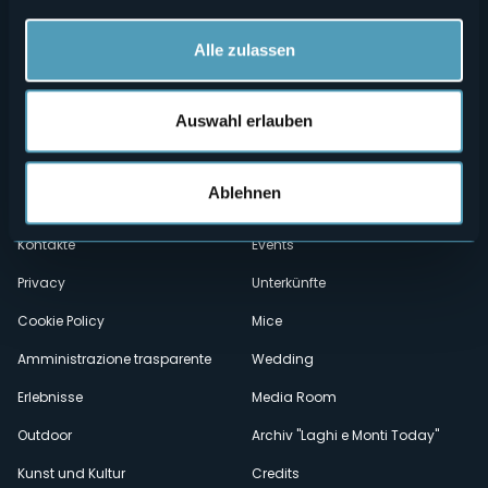
Alle zulassen
Auswahl erlauben
Menù
Wer sind wir?
Önogastronomie
Ablehnen
Wo sind wir?
Webcam
secondario
Kontakte
Events
Privacy
Unterkünfte
Cookie Policy
Mice
Amministrazione trasparente
Wedding
Erlebnisse
Media Room
Outdoor
Archiv "Laghi e Monti Today"
Kunst und Kultur
Credits