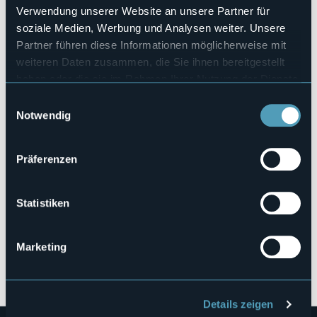
Verwendung unserer Website an unsere Partner für
Webseite
soziale Medien, Werbung und Analysen weiter. Unsere
https://www.promoearte.it/arca/eventistorico/i-nostri-
mercati-agricoli/mercato-…
Partner führen diese Informationen möglicherweise mit
weiteren Daten zusammen, die Sie ihnen bereitgestellt
haben oder die sie im Rahmen Ihrer Nutzung der Dienste
gesammelt haben.
Lungolago Caduti di Nassirya
Einwilligungsauswahl
Notwendig
28041 - Arona (NO)
Präferenzen
Statistiken
Marketing
Öffnen Sie die Karte
Details zeigen