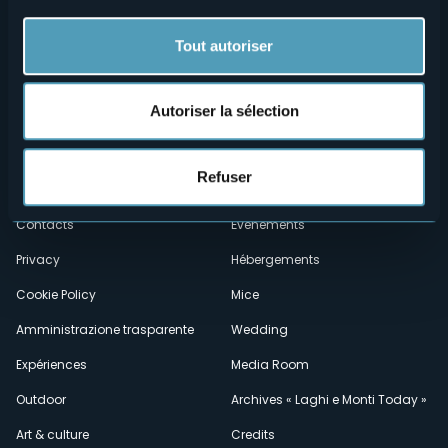
Tout autoriser
Autoriser la sélection
Menù
Qui sommes-nous?
Vins & gastronomie
Refuser
Où sommes-nous?
Webcams
secondario
Contacts
Événements
Privacy
Hébergements
Cookie Policy
Mice
Amministrazione trasparente
Wedding
Expériences
Media Room
Outdoor
Archives « Laghi e Monti Today »
Art & culture
Credits