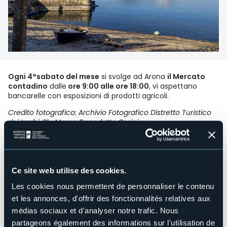
Ogni 4°sabato del mese
si svolge ad Arona
il Mercato
contadino
dalle
ore 9:00 alle ore 18:00
, vi aspettano
bancarelle con esposizioni di prodotti agricoli.
Credito fotografico: Archivio Fotografico Distretto Turistico
dei Laghi, Ph: Marco Benedetto Cerini
Organisateur de l'événement
Associazione il Crivello
Lieu de l'événement
Lungolago Nassiriya
Ce site web utilise des cookies.
Téléphone
Les cookies nous permettent de personnaliser le contenu
+39 0322 243601 / + 39 333 7730636
et les annonces, d'offrir des fonctionnalités relatives aux
E-mail
médias sociaux et d'analyser notre trafic. Nous
turismo.arona@comune.arona.no.it
partageons également des informations sur l'utilisation de
ilcrivello@gmail.com