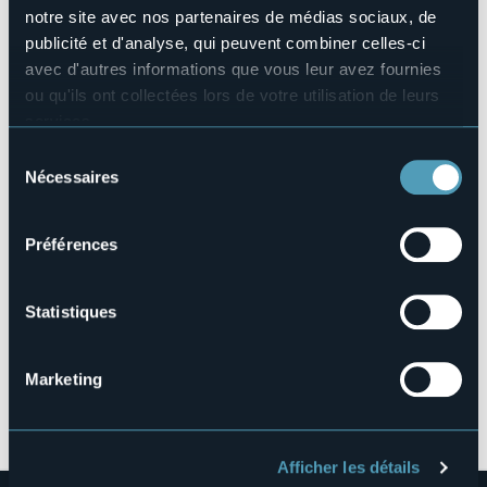
notre site avec nos partenaires de médias sociaux, de
Site Internet
publicité et d'analyse, qui peuvent combiner celles-ci
https://www.promoearte.it/arca/eventistorico/i-nostri-
mercati-agricoli/mercato-…
avec d'autres informations que vous leur avez fournies
ou qu'ils ont collectées lors de votre utilisation de leurs
services.
Pour plus d'informations sur les cookies, y compris sur la
Lungolago Caduti di Nassirya
Sélection
manière de les gérer et de les supprimer,
cliquez ici
.
Nécessaires
28041 - Arona (NO)
du
Vous pouvez trouver la politique de confidentialité
consentement
complète
ici
.
Préférences
Statistiques
Marketing
Ouvrir la carte
Afficher les détails