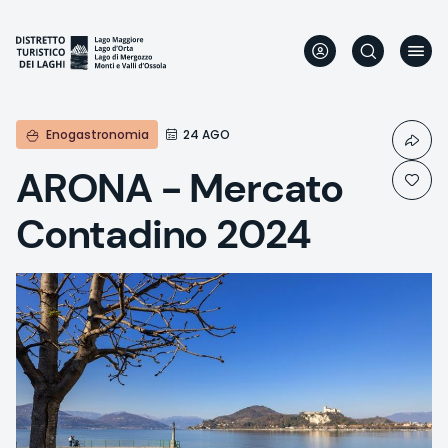
Aller
au
contenu
principal
Enogastronomia
24 AGO
ARONA - Mercato
Contadino 2024