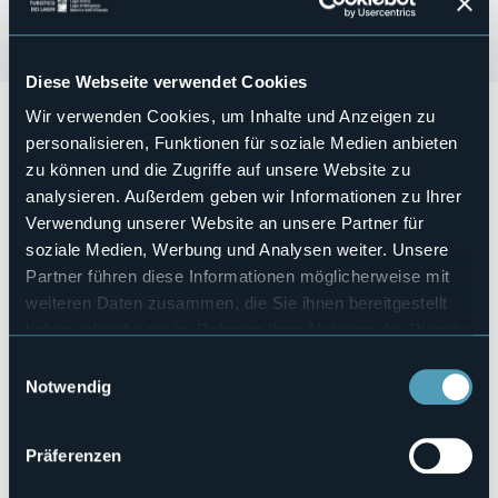
Diese Webseite verwendet Cookies
Wir verwenden Cookies, um Inhalte und Anzeigen zu
Presentazione del libro "
La Via del Marmo - un viaggio nella
storia da Candoglia a Milano
" incontro con l'Autrice,
personalisieren, Funktionen für soziale Medien anbieten
Simonetta Radice di MonteRosa edizioni e Umberto Gallo.
zu können und die Zugriffe auf unsere Website zu
Sabato 9 marzo ore 17.00 Biblioteca Civica Ceretti -
analysieren. Außerdem geben wir Informationen zu Ihrer
Verbania.
Verwendung unserer Website an unsere Partner für
soziale Medien, Werbung und Analysen weiter. Unsere
Prenotazione consigliata: +39 329 275 4030 Whatsapp
Partner führen diese Informationen möglicherweise mit
Veranstaltungsmanager
A Casa di Alice APS
weiteren Daten zusammen, die Sie ihnen bereitgestellt
haben oder die sie im Rahmen Ihrer Nutzung der Dienste
Veranstaltungsort
Biblioteca Civica Ceretti
gesammelt haben.
Einwilligungsauswahl
Telefon
Notwendig
+39 329 275 4030 Whatsapp
Webseite
Präferenzen
https://eventi.comune.verbania.it/Associazioni/A-Casa-di-
Alice-APS