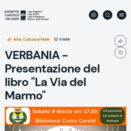
Aller
au
contenu
principal
Arte, Cultura e Fede
9 MAR
VERBANIA -
Presentazione del
libro "La Via del
Marmo"