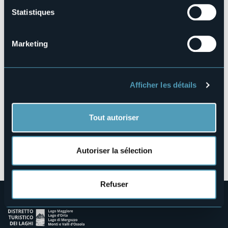
Statistiques
Biblioteca Civica Ceretti - Via Vittorio Veneto,
138
Marketing
28922 - Verbania (VB)
Afficher les détails
Tout autoriser
Ouvrir la carte
Autoriser la sélection
Refuser