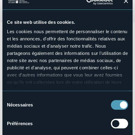
Ce site web utilise des cookies.
Les cookies nous permettent de personnaliser le contenu
Presentazione del libro "
La Via del Marmo - un viaggio nella
storia da Candoglia a Milano
" incontro con l'Autrice,
et les annonces, d'offrir des fonctionnalités relatives aux
Simonetta Radice di MonteRosa edizioni e Umberto Gallo.
médias sociaux et d'analyser notre trafic. Nous
Sabato 9 marzo ore 17.00 Biblioteca Civica Ceretti -
partageons également des informations sur l'utilisation de
Verbania.
notre site avec nos partenaires de médias sociaux, de
publicité et d'analyse, qui peuvent combiner celles-ci
Prenotazione consigliata: +39 329 275 4030 Whatsapp
avec d'autres informations que vous leur avez fournies
Organisateur de l'événement
A Casa di Alice APS
ou qu'ils ont collectées lors de votre utilisation de leurs
services.
Lieu de l'événement
Biblioteca Civica Ceretti
Pour plus d'informations sur les cookies, y compris sur la
Sélection
manière de les gérer et de les supprimer,
cliquez ici
.
Téléphone
Nécessaires
du
+39 329 275 4030 Whatsapp
Vous pouvez trouver la politique de confidentialité
consentement
Site Internet
complète
ici
.
Préférences
https://eventi.comune.verbania.it/Associazioni/A-Casa-di-
Alice-APS