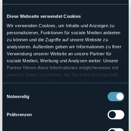
partenze per ingresso Grotta)
Possibilità di posteggi gratuiti in Via Dottor Lavarini -
Ornavasso (VB).
Diese Webseite verwendet Cookies
Informazioni e prenotazioni on line: vedi mail e sito internet
Wir verwenden Cookies, um Inhalte und Anzeigen zu
qui sottostanti.
personalisieren, Funktionen für soziale Medien anbieten
zu können und die Zugriffe auf unsere Website zu
Veranstaltungsmanager
analysieren. Außerdem geben wir Informationen zu Ihrer
Grotta di Babbo Natale
Verwendung unserer Website an unsere Partner für
Veranstaltungsort
soziale Medien, Werbung und Analysen weiter. Unsere
P.zza XXIV Maggio
Partner führen diese Informationen möglicherweise mit
Telefon
weiteren Daten zusammen, die Sie ihnen bereitgestellt
+39 3480120346 (WhatsApp) oppure +39 0323 497349 (da
haben oder die sie im Rahmen Ihrer Nutzung der Dienste
lun a ven dalle 9.00 alle 18.00)
gesammelt haben.
Einwilligungsauswahl
E-mail
info@grottadibabbonatale.it
Notwendig
Webseite
https://www.grottadibabbonatale.it/natale-2023-case-di-
Präferenzen
babbo-natale-originali-g…