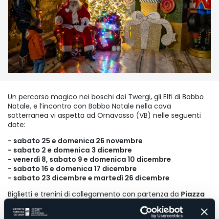
Un percorso magico nei boschi dei Twergi, gli Elfi di Babbo
Natale, e l’incontro con Babbo Natale nella cava
sotterranea vi aspetta ad Ornavasso (VB) nelle seguenti
date:
- sabato 25 e domenica 26 novembre
- sabato 2 e domenica 3 dicembre
- venerdì 8, sabato 9 e domenica 10 dicembre
- sabato 16 e domenica 17 dicembre
- sabato 23 dicembre e martedì 26 dicembre
Biglietti e trenini di collegamento con partenza da
Piazza
XXIV Maggio
ad Ornavasso (VB)
Orari biglietteria sul posto
dalle 9:30 alle 15:00
(ultime