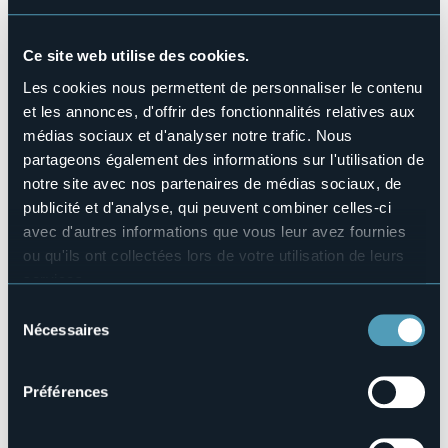
partenze per ingresso Grotta)
Possibilità di posteggi gratuiti in Via Dottor Lavarini -
Ornavasso (VB).
Ce site web utilise des cookies.
Informazioni e prenotazioni on line: vedi mail e sito internet
Les cookies nous permettent de personnaliser le contenu
qui sottostanti.
et les annonces, d'offrir des fonctionnalités relatives aux
médias sociaux et d'analyser notre trafic. Nous
Organisateur de l'événement
partageons également des informations sur l'utilisation de
Grotta di Babbo Natale
notre site avec nos partenaires de médias sociaux, de
Lieu de l'événement
publicité et d'analyse, qui peuvent combiner celles-ci
P.zza XXIV Maggio
avec d'autres informations que vous leur avez fournies
Téléphone
ou qu'ils ont collectées lors de votre utilisation de leurs
+39 3480120346 (WhatsApp) oppure +39 0323 497349 (da
services.
lun a ven dalle 9.00 alle 18.00)
Pour plus d'informations sur les cookies, y compris sur la
Sélection
E-mail
manière de les gérer et de les supprimer,
cliquez ici
.
info@grottadibabbonatale.it
Nécessaires
du
Vous pouvez trouver la politique de confidentialité
Site Internet
consentement
complète
ici
.
https://www.grottadibabbonatale.it/natale-2023-case-di-
Préférences
babbo-natale-originali-g…