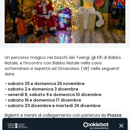
Un percorso magico nei boschi dei Twergi, gli Elfi di Babbo
Natale, e l’incontro con Babbo Natale nella cava
sotterranea vi aspetta ad Ornavasso (VB) nelle seguenti
date:
- sabato 25 e domenica 26 novembre
- sabato 2 e domenica 3 dicembre
- venerdì 8, sabato 9 e domenica 10 dicembre
- sabato 16 e domenica 17 dicembre
- sabato 23 dicembre e martedì 26 dicembre
Biglietti e trenini di collegamento con partenza da
Piazza
XXIV Maggio
ad Ornavasso (VB)
Orari biglietteria sul posto
dalle 9:30 alle 15:00
(ultime