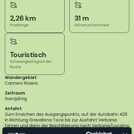
2,26 km
31 m
Pfadlänge
Höhenunterschied
Touristisch
Schwierigkeitsgrad der
Route
Wandergebiet
Cannero Riviera
Zeitraum
Ganzjährig
Anfahrt
Zum Erreichen des Ausgangspunkts, auf der Autobahn A26
in Richtung Gravellona Toce bis zur Ausfahrt Verbania
fahren und dann der Beschilderung nach Verbania/Locarno
(Schweiz) folgen.