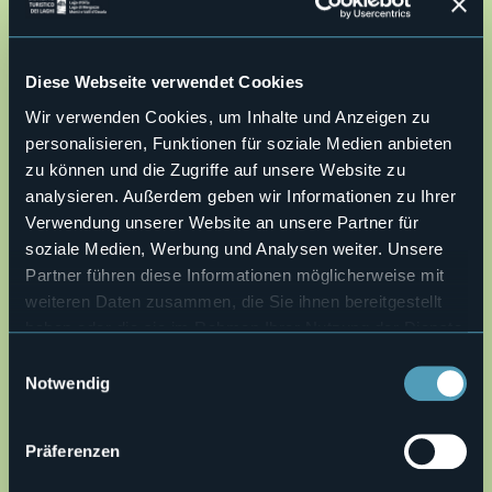
Nach dem Ort Intra, einem Stadtteil von Verbania, auf der
Staatsstraße 34 nach Cannero Riviera weiterfahren.
Streckenbeschreibung
Diese Webseite verwendet Cookies
Eine angenehme, innerstädtische und für jedermann
geeignete Route. Unbedingt im Fahrzeug- und
Wir verwenden Cookies, um Inhalte und Anzeigen zu
Fußgängerverkehr Vorsicht walten lassen. Auf der Strecke
personalisieren, Funktionen für soziale Medien anbieten
ist die Verwendung der Gummipuffer an den Stockspitzen
zu können und die Zugriffe auf unsere Website zu
zwingend vorgeschrieben.
analysieren. Außerdem geben wir Informationen zu Ihrer
Anmerkungen
Verwendung unserer Website an unsere Partner für
Beim Fremdenverkehrsbüro von Cannero Riviera kann eine
soziale Medien, Werbung und Analysen weiter. Unsere
Wanderkarte für diese Strecken abgeholt werden. Planung
und Zertifizierung der Strecken: Scuola Interdisciplinare del
Partner führen diese Informationen möglicherweise mit
Camminare ®
weiteren Daten zusammen, die Sie ihnen bereitgestellt
Touristeninformationen
haben oder die sie im Rahmen Ihrer Nutzung der Dienste
Fremdenverkehrsbüro von Cannero Riviera: Via Orsi,1 -
gesammelt haben.
Einwilligungsauswahl
28821 Cannero Riviera
Notwendig
Tel. 0323 788943 -
cannero@distrettolaghi.it
KONTAKTIEREN SIE DIREKT DAS TOURISMUS BUERO VON
Präferenzen
CANNERO RIVIERAa>