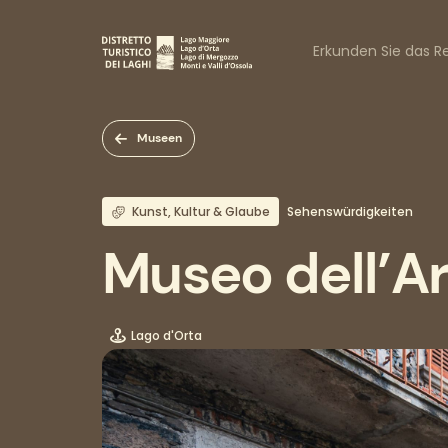
Direkt
zum
Naviga
Inhalt
Erkunden Sie das Re
princi
Museen
Kunst, Kultur & Glaube
Sehenswürdigkeiten
Museo dell’Ar
Lago d'Orta