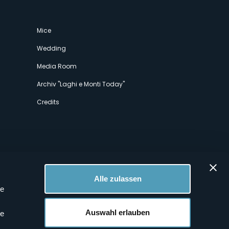
Mice
Wedding
Media Room
Archiv "Laghi e Monti Today"
Credits
Alle zulassen
le
 Profilen
Auswahl erlauben
le