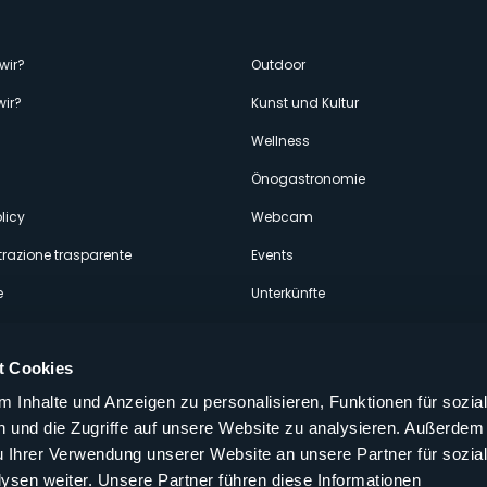
enù
wir?
Outdoor
wir?
Kunst und Kultur
econdario
Wellness
Önogastronomie
licy
Webcam
razione trasparente
Events
e
Unterkünfte
t Cookies
 Inhalte und Anzeigen zu personalisieren, Funktionen für sozia
 und die Zugriffe auf unsere Website zu analysieren. Außerdem
Folgen Sie uns auf unseren sozialen
u Ihrer Verwendung unserer Website an unsere Partner für sozia
aly
sen weiter. Unsere Partner führen diese Informationen