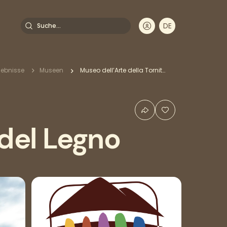
Suche
DE
EN
FR
IT
dnavigation
lebnisse
Museen
Museo dell’Arte della Tornitura del Legno
 del Legno