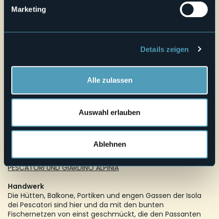
Souveränin erhielten die duftenden Kekse ihren Namen.
Marketing
Beherbergung
www.distrettolaghi.it/ospitalita
Trekkingrouten
Details zeigen
Empfohlene Slow Trek-Routen:
Lago Maggiore: SENTIERO DEI
CASTAGNI DA STRESA A BELGIRATE
Alle zulassen
Fahrradrouten
Empfohlene Fahrradrouten:
Anello Stresa-Arona
Zugänglichkeit
Auswahl erlauben
Die Insel ist für Personen mit eingeschränkter Mobilität
zugänglich. Für Personen, die einen manuellen Rollstuhl
benutzen, wird die Anwesenheit einer Begleitperson
Ablehnen
empfohlen.
Empfohlene Route "For all":
Lago Maggiore: ISOLA DEI
PESCATORI UND GIARDINO ALPINIA
Handwerk
Die Hütten, Balkone, Portiken und engen Gassen der Isola
dei Pescatori sind hier und da mit den bunten
Fischernetzen von einst geschmückt, die den Passanten