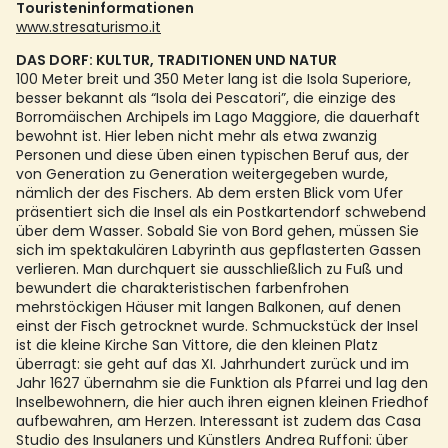
Touristeninformationen
www.stresaturismo.it
DAS DORF: KULTUR, TRADITIONEN UND NATUR
100 Meter breit und 350 Meter lang ist die Isola Superiore,
besser bekannt als “Isola dei Pescatori”, die einzige des
Borromäischen Archipels im Lago Maggiore, die dauerhaft
bewohnt ist. Hier leben nicht mehr als etwa zwanzig
Personen und diese üben einen typischen Beruf aus, der
von Generation zu Generation weitergegeben wurde,
nämlich der des Fischers. Ab dem ersten Blick vom Ufer
präsentiert sich die Insel als ein Postkartendorf schwebend
über dem Wasser. Sobald Sie von Bord gehen, müssen Sie
sich im spektakulären Labyrinth aus gepflasterten Gassen
verlieren. Man durchquert sie ausschließlich zu Fuß und
bewundert die charakteristischen farbenfrohen
mehrstöckigen Häuser mit langen Balkonen, auf denen
einst der Fisch getrocknet wurde. Schmuckstück der Insel
ist die kleine Kirche San Vittore, die den kleinen Platz
überragt: sie geht auf das XI. Jahrhundert zurück und im
Jahr 1627 übernahm sie die Funktion als Pfarrei und lag den
Inselbewohnern, die hier auch ihren eignen kleinen Friedhof
aufbewahren, am Herzen. Interessant ist zudem das Casa
Studio des Insulaners und Künstlers Andrea Ruffoni: über