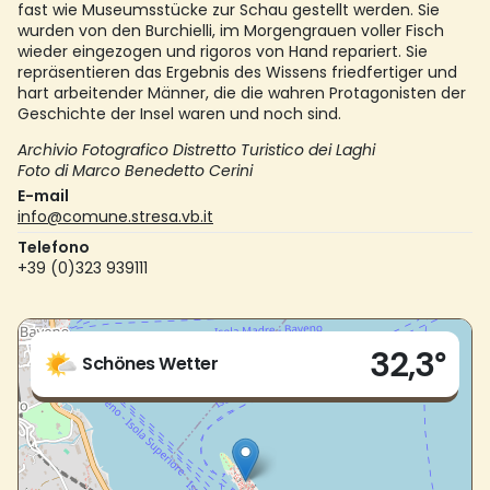
fast wie Museumsstücke zur Schau gestellt werden. Sie
wurden von den Burchielli, im Morgengrauen voller Fisch
wieder eingezogen und rigoros von Hand repariert. Sie
repräsentieren das Ergebnis des Wissens friedfertiger und
hart arbeitender Männer, die die wahren Protagonisten der
Geschichte der Insel waren und noch sind.
Archivio Fotografico Distretto Turistico dei Laghi
Foto di Marco Benedetto Cerini
E-mail
info@comune.stresa.vb.it
Telefono
+39 (0)323 939111
Live
32,3°
Isola dei Pescatori
Schönes Wetter
28838 - Stresa (VB)