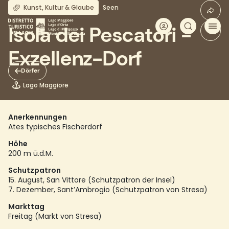
Direkt
Kunst, Kultur & Glaube
Seen
zum
Inhalt
Isola dei Pescatori -
Exzellenz-Dorf
Dörfer
Lago Maggiore
Anerkennungen
Ates typisches Fischerdorf
Höhe
200 m ü.d.M.
Schutzpatron
15. August, San Vittore (Schutzpatron der Insel)
7. Dezember, Sant’Ambrogio (Schutzpatron von Stresa)
Markttag
Freitag (Markt von Stresa)