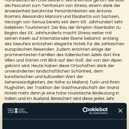
naturalistischen Erbe besteht. Administrativ gehört die Isola
dei Pescatori zum Territorium von Stresa, einem dank der
Anwesenheit berühmter Persönlichkeiten wie Antonio
Rosmini, Alessandro Manzoni und Elisabetta von Sachsen,
Herzogin von Genua bereits seit dem XIX. Jahrhundert sehr
beliebten Touristenort. Der Bau der Simplon-Eisenbahn zu
Beginn des XX. Jahrhunderts macht Stresa weiter mit
seinen Inseln auf internationaler Ebene bekannt: entlang
des Seeufers entstehen elegante Hotels für die zahlreichen
europäischen Reisenden. Zudem errichten einige der
prominentesten Familien des italienischen Adels dort ihre
Villen und Gärten mit Blick auf den Golf, der von den Alpen
gekrönt wird. Heute haben diese Ortschaften dank der
unveränderten landschaftlichen Schönheit, dem
künstlerischen und kulturellen Wert der
Sehenswürdigkeiten, der Nähe zu Mailand, Turin und ihren
Flughäfen, der Tradition der Gastfreundschaft der Grand
Hotels mehr denn je eine hohe touristische Bedeutung in
Italien und im Ausland. Bereichert wird diese jedes Jahr
zwischen Juli und September auch vom Stresa Festival,
dem großen internationalen klassischen Musikereignis, das
seit 1962 Stresa, die Inseln und die anderen nahen
atemberaubenden Locations zu einem der am meisten
bewunderten Orte für Kunst in Europa macht.