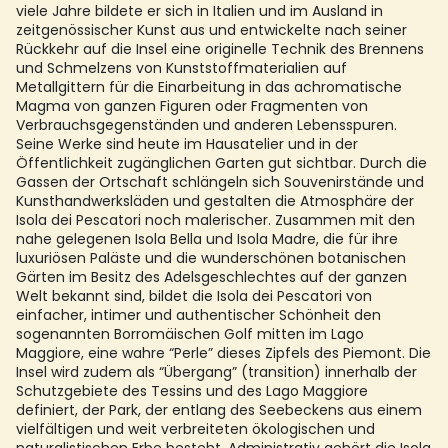
viele Jahre bildete er sich in Italien und im Ausland in
zeitgenössischer Kunst aus und entwickelte nach seiner
Rückkehr auf die Insel eine originelle Technik des Brennens
und Schmelzens von Kunststoffmaterialien auf
Metallgittern für die Einarbeitung in das achromatische
Magma von ganzen Figuren oder Fragmenten von
Verbrauchsgegenständen und anderen Lebensspuren.
Seine Werke sind heute im Hausatelier und in der
Öffentlichkeit zugänglichen Garten gut sichtbar. Durch die
Gassen der Ortschaft schlängeln sich Souvenirstände und
Kunsthandwerksläden und gestalten die Atmosphäre der
Isola dei Pescatori noch malerischer. Zusammen mit den
nahe gelegenen Isola Bella und Isola Madre, die für ihre
luxuriösen Paläste und die wunderschönen botanischen
Gärten im Besitz des Adelsgeschlechtes auf der ganzen
Welt bekannt sind, bildet die Isola dei Pescatori von
einfacher, intimer und authentischer Schönheit den
sogenannten Borromäischen Golf mitten im Lago
Maggiore, eine wahre “Perle” dieses Zipfels des Piemont. Die
Insel wird zudem als “Übergang” (transition) innerhalb der
Schutzgebiete des Tessins und des Lago Maggiore
definiert, der Park, der entlang des Seebeckens aus einem
vielfältigen und weit verbreiteten ökologischen und