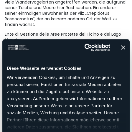
viele Wandervogelarten angetroffen werden, die aufgrund
seiner Teiche und Moore hier Rast suchen. Ein anderer
seiner einmaligen Bewohner ist der Pilz „Crepidotus
Roseoornatus“, der an keinem anderen Ort der Welt zu
finden wächst.
Ente di Gestione delle Aree Protette del Ticino e del Lago
Maggiore
località Villa Picchetta – 28062 Cameri (NO)
Tel. +39 011 4320011
email:
promozione@parcoticinolagomaggiore.it
web:
www.parcoticinolagomaggiore.it
Diese Webseite verwendet Cookies
E-mail
promozione@parcoticinolagomaggiore.it
Wir verwenden Cookies, um Inhalte und Anzeigen zu
Telefono
personalisieren, Funktionen für soziale Medien anbieten
011 4320011
zu können und die Zugriffe auf unsere Website zu
Live
analysieren. Außerdem geben wir Informationen zu Ihrer
Verwendung unserer Website an unsere Partner für
23,4°
via Gattico 6 - Fraz. Mercurago
soziale Medien, Werbung und Analysen weiter. Unsere
Schönes Wetter
28041 - Arona (NO)
Partner führen diese Informationen möglicherweise mit
weiteren Daten zusammen, die Sie ihnen bereitgestellt