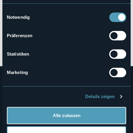
haben oder die sie im Rahmen Ihrer Nutzung der Dienste
gesammelt haben.
Einwilligungsauswahl
Notwendig
Präferenzen
Öffnen Sie die Karte
Statistiken
Marketing
Details zeigen
Alle zulassen
Menù
Wer sind wir?
Önogastronomie
Wo sind wir?
Webcam