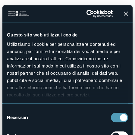
Salta
al
contenuto
principale
Questo sito web utilizza i cookie
Utilizziamo i cookie per personalizzare contenuti ed
Accedi
annunci, per fornire funzionalità dei social media e per
analizzare il nostro traffico. Condividiamo inoltre
informazioni sul modo in cui utilizza il nostro sito con i
Messaggio di errore
nostri partner che si occupano di analisi dei dati web,
pubblicità e social media, i quali potrebbero combinarle
Accesso negato. Devi effettuare il login per vedere
con altre informazioni che ha fornito loro o che hanno
questa pagina.
raccolto dal suo utilizzo dei loro servizi.
Indirizzo e-mail o nome utente
S
Necessari
e
Inserisci il tuo indirizzo e-mail oppure il tuo nome utente
l
Password
e