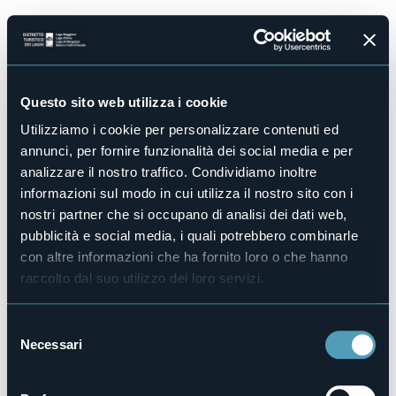
Salta
al
contenuto
principale
Questo sito web utilizza i cookie
Utilizziamo i cookie per personalizzare contenuti ed
Reimposta la tua
annunci, per fornire funzionalità dei social media e per
analizzare il nostro traffico. Condividiamo inoltre
password
informazioni sul modo in cui utilizza il nostro sito con i
nostri partner che si occupano di analisi dei dati web,
E-mail
pubblicità e social media, i quali potrebbero combinarle
con altre informazioni che ha fornito loro o che hanno
raccolto dal suo utilizzo dei loro servizi.
S
Necessari
e
l
Torna al login
e