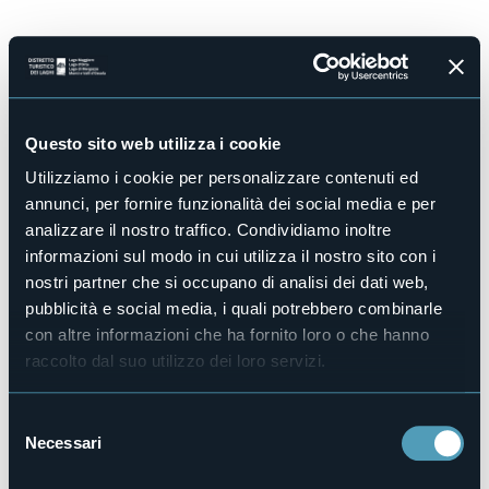
Salta
al
contenuto
principale
Questo sito web utilizza i cookie
Utilizziamo i cookie per personalizzare contenuti ed
Crea nuovo profilo
annunci, per fornire funzionalità dei social media e per
analizzare il nostro traffico. Condividiamo inoltre
E-mail
informazioni sul modo in cui utilizza il nostro sito con i
nostri partner che si occupano di analisi dei dati web,
pubblicità e social media, i quali potrebbero combinarle
Il tuo indirizzo e-mail non verrà reso pubblico e verrà utilizzato
con altre informazioni che ha fornito loro o che hanno
solo per contattarti o per inviarti notifiche.
raccolto dal suo utilizzo dei loro servizi.
Password
S
Necessari
Livello di sicurezza della password:
e
Inserisci in entrambi i campi una password per il nuovo profilo.
l
Privacy