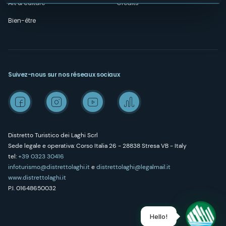
Art & culture
Credits
Bien-être
Suivez-nous sur nos réseaux sociaux
Distretto Turistico dei Laghi Scrl
Sede legale e operativa: Corso Italia 26 - 28838 Stresa VB - Italy
tel:
+39 0323 30416
infoturismo@distrettolaghi.it
e
distrettolaghi@legalmail.it
www.distrettolaghi.it
P.I. 01648650032