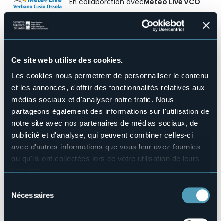
En collaboration avec
Meteo Live VCO
Beau temps passagèrement
23,7°
nuageux
Ce site web utilise des cookies.
Les cookies nous permettent de personnaliser le contenu
et les annonces, d'offrir des fonctionnalités relatives aux
médias sociaux et d'analyser notre trafic. Nous
partageons également des informations sur l'utilisation de
notre site avec nos partenaires de médias sociaux, de
publicité et d'analyse, qui peuvent combiner celles-ci
avec d'autres informations que vous leur avez fournies
ou qu'ils ont collectées lors de votre utilisation de leurs
services.
Pour plus d'informations sur les cookies, y compris sur la
Sélection
Ouvrir la carte
manière de les gérer et de les supprimer,
cliquez ici
.
Nécessaires
du
Vous pouvez trouver la politique de confidentialité
consentement
complète
ici
.