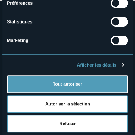
Préférences
Statistiques
Marketing
Menù
Qui sommes-nous?
Vins & gastronomie
Où sommes-nous?
Webcams
Afficher les détails
secondario
Contacts
Événements
Privacy
Hébergements
Tout autoriser
Cookie Policy
Mice
Autoriser la sélection
Amministrazione trasparente
Wedding
Expériences
Media Room
Refuser
Outdoor
Archives « Laghi e Monti Today »