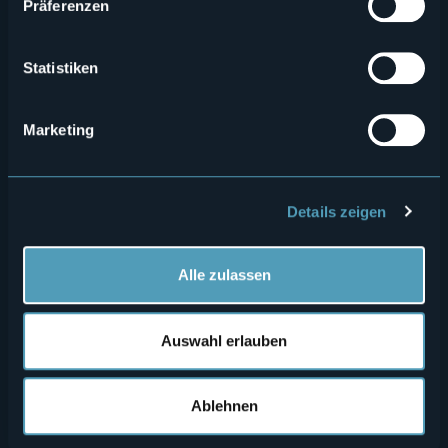
Präferenzen
Statistiken
Marketing
Menù
Wer sind wir?
Önogastronomie
Wo sind wir?
Webcam
secondario
Details zeigen
Kontakte
Events
Privacy
Unterkünfte
Alle zulassen
Cookie Policy
Mice
Auswahl erlauben
Amministrazione trasparente
Wedding
Erlebnisse
Media Room
Ablehnen
Outdoor
Archiv "Laghi e Monti Today"
Kunst und Kultur
Credits