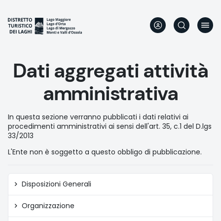
Aller
au
contenu
principal
Dati aggregati attività
amministrativa
In questa sezione verranno pubblicati i dati relativi ai
procedimenti amministrativi ai sensi dell'art. 35, c.1 del D.lgs
33/2013
L'Ente non è soggetto a questo obbligo di pubblicazione.
Amministrazione
Disposizioni Generali
trasparente
Organizzazione