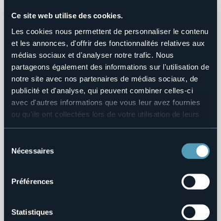
Bandi di gara e contratti
Ce site web utilise des cookies.
Controlli sulle imprese
Les cookies nous permettent de personnaliser le contenu
Sovvenzioni, Contributi, Sussidi, Vantaggi Economici
et les annonces, d'offrir des fonctionnalités relatives aux
médias sociaux et d'analyser notre trafic. Nous
Bilanci
partageons également des informations sur l'utilisation de
notre site avec nos partenaires de médias sociaux, de
Beni Immobili e Gestione Patrimonio
publicité et d'analyse, qui peuvent combiner celles-ci
avec d'autres informations que vous leur avez fournies
Controlli e rilievi sull'amministrazione
ou qu'ils ont collectées lors de votre utilisation de leurs
services.
Servizi Erogati
Pour plus d'informations sur les cookies, y compris sur la
Sélection
manière de les gérer et de les supprimer,
cliquez ici
.
Nécessaires
Pagamenti dell'Amministrazione
du
Vous pouvez trouver la politique de confidentialité
consentement
Opere Pubbliche
complète
ici
.
Préférences
Pianificazione e Governo del Territorio
Statistiques
Informazioni Ambientali