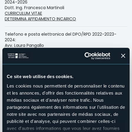
2024-2026
Dott. Ing. Francesca Martinoli
CURRICULUM VITAE
DETERMINA AFFIDAMENTO INCARICO
Telefono e posta elettronica del DPO/RPD 2022-2023-
2024:
Avv. Laura Pangallo
tel. 0323-209009
e-mail
pangallo@orionweb.it
e-mail pec
avvlaurapangallo@puntopec.it
Ce site web utilise des cookies.
Telefono e posta elettronica del DPO/RPD 2025-2026-
Les cookies nous permettent de personnaliser le contenu
2027:
Dott. Ing. Danilo Roggi c/o Erregi Service S.r.l.
et les annonces, d'offrir des fonctionnalités relatives aux
Via E. Montale, 26 – 28021 Borgomanero (NO)
médias sociaux et d'analyser notre trafic. Nous
Tel.: 0322 211033
partageons également des informations sur l'utilisation de
e-mail:
info@erregiservice.com
notre site avec nos partenaires de médias sociaux, de
PEC:
erregiservice@pec.programonline.it
publicité et d'analyse, qui peuvent combiner celles-ci
avec d'autres informations que vous leur avez fournies