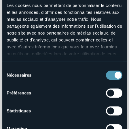
Les cookies nous permettent de personnaliser le contenu
Bilanci
et les annonces, d'offrir des fonctionnalités relatives aux
médias sociaux et d'analyser notre trafic. Nous
Beni Immobili e Gestione Patrimonio
partageons également des informations sur l'utilisation de
notre site avec nos partenaires de médias sociaux, de
Controlli e rilievi sull'amministrazione
publicité et d'analyse, qui peuvent combiner celles-ci
avec d'autres informations que vous leur avez fournies
Servizi Erogati
ou qu'ils ont collectées lors de votre utilisation de leurs
services.
Pagamenti dell'Amministrazione
Pour plus d'informations sur les cookies, y compris sur la
Sélection
manière de les gérer et de les supprimer,
cliquez ici
.
Nécessaires
Opere Pubbliche
du
Vous pouvez trouver la politique de confidentialité
consentement
Pianificazione e Governo del Territorio
complète
ici
.
Préférences
Informazioni Ambientali
Statistiques
Strutture Sanitarie Private Accreditate
Interventi Straordinari e di Emergenza
Marketing