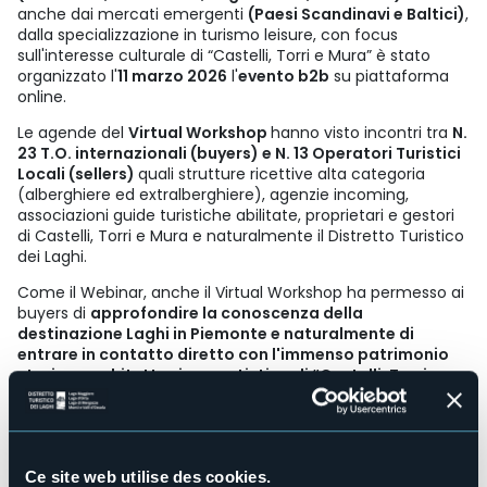
anche dai mercati emergenti
(Paesi Scandinavi e Baltici)
,
dalla specializzazione in turismo leisure, con focus
sull'interesse culturale di “Castelli, Torri e Mura” è stato
organizzato l'
11 marzo 2026
l'
evento b2b
su piattaforma
online.
Le agende del
Virtual Workshop
hanno visto incontri tra
N.
23 T.O. internazionali (buyers) e N. 13 Operatori Turistici
Locali (sellers)
quali strutture ricettive alta categoria
(alberghiere ed extralberghiere), agenzie incoming,
associazioni guide turistiche abilitate, proprietari e gestori
di Castelli, Torri e Mura e naturalmente il Distretto Turistico
dei Laghi.
Come il Webinar, anche il Virtual Workshop ha permesso ai
buyers di
approfondire la conoscenza della
destinazione Laghi in Piemonte e naturalmente di
entrare in contatto diretto con l'immenso patrimonio
storico, architettonico e artistico di “Castelli, Torri e
Mura“ del nostro territorio aperti al visitatore per
godere di una moderna cultural experience.
Il turismo storico e castellano in questa splendida regione
offre un affascinante viaggio tra storia, natura e cultura.
Questa zona, ricca di antichi castelli, torri, mura e borghi
Ce site web utilise des cookies.