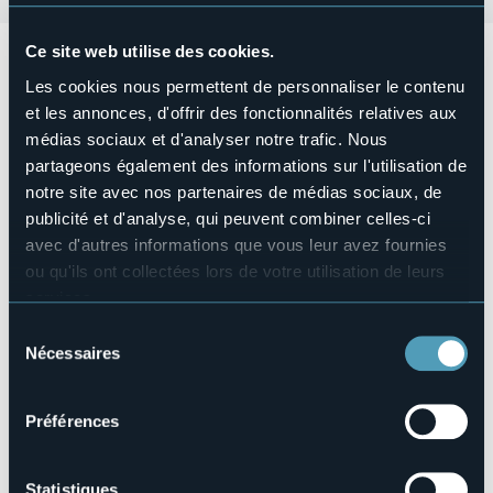
Ce site web utilise des cookies.
Domenica 19 aprile 2026 dalle ore 10.00 alle ore 19.00
presso il lungolago Marconi si terrà la
Mostra “Arte a cielo
Les cookies nous permettent de personnaliser le contenu
aperto”.
et les annonces, d'offrir des fonctionnalités relatives aux
La città si tinge con i colori e la fantasia degli Artisti del
médias sociaux et d'analyser notre trafic. Nous
Lago Maggiore.
partageons également des informations sur l'utilisation de
Organisateur de l'événement
notre site avec nos partenaires de médias sociaux, de
Gli Artisti del Lago Maggiore
publicité et d'analyse, qui peuvent combiner celles-ci
Lieu de l'événement
avec d'autres informations que vous leur avez fournies
Corso Marconi (lungolago)
ou qu'ils ont collectées lors de votre utilisation de leurs
Téléphone
services.
+39 0322 243601 (IAT)
Pour plus d'informations sur les cookies, y compris sur la
Sélection
E-mail
manière de les gérer et de les supprimer,
cliquez ici
.
Nécessaires
du
artistidellagomaggiore@gmail.com
Vous pouvez trouver la politique de confidentialité
consentement
Site Internet
complète
ici
.
http://www.gliartistidellagomaggiore.com
Préférences
Statistiques