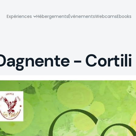
zione
Expériences
Hébergements
Événements
Webcams
Ebooks
pale
agnente - Cortili 