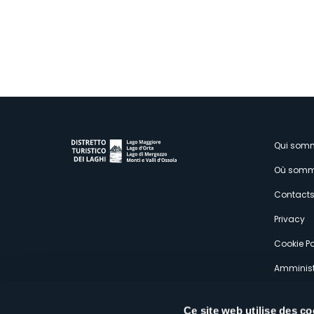
M
Qui som
Où somm
s
Contact
Privacy
Cookie Po
Amminist
Expérien
Ce site web utilise des co