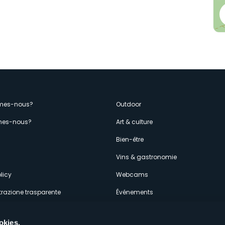
enù
mes-nous?
Outdoor
es-nous?
Art & culture
econdario
s
Bien-être
Vins & gastronomie
licy
Webcams
razione trasparente
Événements
ces
Hébergements
okies.