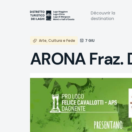
Aller
au
Naviga
Découvrir la
contenu
destination
principal
princi
Arte, Cultura e Fede
7 GIU
ARONA Fraz. D